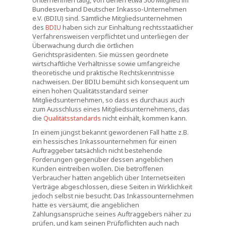
Unternehmen tätig, von denen etwa 500 Mitglied im
Bundesverband Deutscher Inkasso-Unternehmen
e.V. (BDIU) sind. Sämtliche Mitgliedsunternehmen
des
BDIU
haben sich zur Einhaltung rechtsstaatlicher
Verfahrensweisen verpflichtet und unterliegen der
Überwachung durch die örtlichen
Gerichtspräsidenten. Sie müssen geordnete
wirtschaftliche Verhältnisse sowie umfangreiche
theoretische und praktische Rechtskenntnisse
nachweisen. Der BDIU bemüht sich konsequent um
einen hohen Qualitätsstandard seiner
Mitgliedsunternehmen, so dass es durchaus auch
zum Ausschluss eines Mitgliedsunternehmens, das
die
Qualitätsstandards
nicht einhält, kommen kann.
In einem jüngst bekannt gewordenen Fall hatte z.B.
ein hessisches Inkassounternehmen für einen
Auftraggeber tatsächlich nicht bestehende
Forderungen gegenüber dessen angeblichen
Kunden eintreiben wollen. Die betroffenen
Verbraucher hatten angeblich über Internetseiten
Verträge abgeschlossen, diese Seiten in Wirklichkeit
jedoch selbst nie besucht. Das Inkassounternehmen
hatte es versäumt, die angeblichen
Zahlungsansprüche seines Auftraggebers näher zu
prüfen, und kam seinen Prüfpflichten auch nach