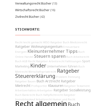
Verwaltungsrecht Bücher
(13)
Wirtschaftsrecht Bücher
(16)
Zivilrecht Bücher
(42)
STICHWORTE:
Recht leicht gemacht
WISO Ratgeber
Buch Medizinrecht
Ratgeber Wohnungseigentum
Erneuerbare
Kleinunternehmer Tipps
Energien
Buch
Steuern sparen
Online Handel
Buch Arbeitsrecht
Sport
Buch AGB Recht
Ratgeber Arbeitsrecht
Falllösungen
Kinder
Marketing
Unternehmen führen
Buch
Ratgeber
Mietrecht
Wirtschaftsprivatrecht
Steuererklärung
Problem Trennung
Buch Arztrecht
Ratgeber
Ratgeber Bauen
Mietrecht
Klausuren
Profisportler
Ratgeber Testament
Ratgeber Sozialleistung
Arbeitsverhältnis
Arbeitgeber
Buch Bankrecht
Buch Haftpflichtrecht
Ratgeber
Immobilienkauf
Arbeitsrecht
Humor und Recht
Recht allgemein
Buch