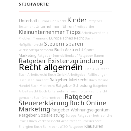
STICHWORTE:
Kinder
Unterhalt
Humor und Recht
Ratgeber
Unternehmen führen
Testament
Profisportler
Kleinunternehmer Tipps
Arbeitsverhältnis
Europäisches Recht
Problem Trennung
Buch
Steuern sparen
Haftpflichtrecht
Buch Arztrecht
Sport
Wirtschaftsprivatrecht
Marketing
Ratgeber Immobilienkauf
Ratgeber Bauen
Ratgeber Existenzgründung
Recht allgemein
Buch AGB Recht
Buch Arbeitsrecht
Buch GmbH
Arbeitgeber
Falllösungen
Ratgeber Mietrecht
Buch Medizinrecht
Buch Online
Ratgeber Scheidung
Handel
Buch Mietrecht
Ratgeber
Arbeitsrecht
Buch Unternehmensnachfolge
Recht leicht
Ratgeber
gemacht
Buch Internetrecht
Steuererklärung
Buch Online
Marketing
Ratgeber Wohnungseigentum
Ratgeber Sozialleistung
Europa
Ratgeber betriebliche
Praxis
Buch Verkehrsrecht
Arbeitsrecht
Erneuerbare
Klausuren
Energien
Buch Bankrecht
WISO Ratgeber