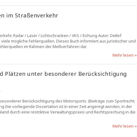
n im Straßenverkehr
hr. Radar / Laser / Lichtschranken / VKS / Eichung Autor: Detlef
viele mögliche Fehlerquellen. Dieses Buch informiert aus juristischer und
e Fehlerquellen im Rahmen der Meßverfahren dar.
Mehr lesen »
d Plätzen unter besonderer Berücksichtigung
r
 besonderer Berücksichtigung des Motorsports. (Beiträge zum Sportrecht;
 Die vorliegende Dissertation ist in einer Zeit angeregt worden, in der
hland durch eine restriktive Verwaltungspraxis und Rechtsprechung in die
Mehr lesen »