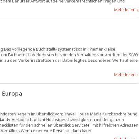
gibt dem Benutzer Antwort auf seine verkehrsrechtlichen Fragen und
Mehr lesen »
g Das vorliegende Buch stellt- systematisch in Themenkreise
im Fachbereich Verkehrsrecht, von den Verhaltensvorschriften der StVO
n zu den Verkehrsstraftaten dar. Dabei legt es besonderen Wert auf eine
Mehr lesen »
 Europa
htigsten Regeln im Überblick von: Travel House Media Kurzbeschreibung
andy-Verbot Lichtpflicht Höchstgeschwindigkeiten mit der ganzen
cklisten für den schnellen Überblick Serviceteil mit hilfreichen Adressen
erhältnis Wenn einer eine Reise tut, dann kann