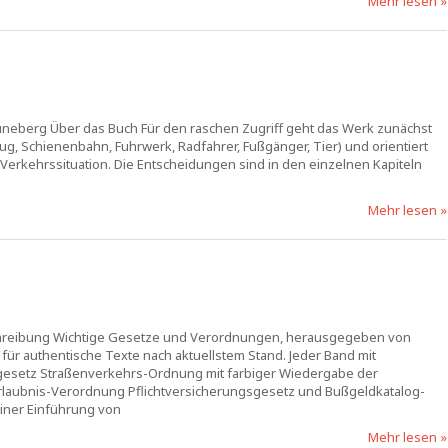
Mehr lesen »
rüneberg Über das Buch Für den raschen Zugriff geht das Werk zunächst
ug, Schienenbahn, Fuhrwerk, Radfahrer, Fußgänger, Tier) und orientiert
Verkehrssituation. Die Entscheidungen sind in den einzelnen Kapiteln
Mehr lesen »
schreibung Wichtige Gesetze und Verordnungen, herausgegeben von
 für authentische Texte nach aktuellstem Stand. Jeder Band mit
gesetz Straßenverkehrs-Ordnung mit farbiger Wiedergabe der
aubnis-Verordnung Pflichtversicherungsgesetz und Bußgeldkatalog-
iner Einführung von
Mehr lesen »