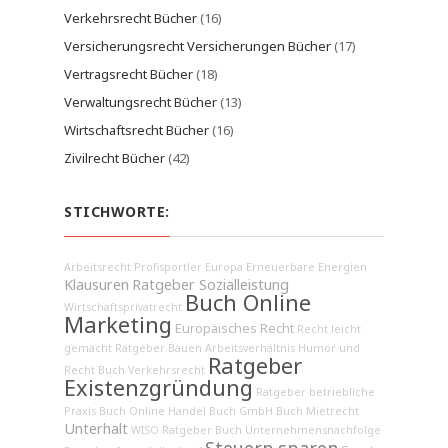
Verkehrsrecht Bücher
(16)
Versicherungsrecht Versicherungen Bücher
(17)
Vertragsrecht Bücher
(18)
Verwaltungsrecht Bücher
(13)
Wirtschaftsrecht Bücher
(16)
Zivilrecht Bücher
(42)
STICHWORTE:
Arbeitsrecht
Profisportler
Europa
Erneuerbare Energien
Klausuren
Ratgeber Sozialleistung
Buch Online
Wirtschaftsprivatrecht
Marketing
Europäisches Recht
Recht leicht
gemacht
Ratgeber Bauen
Arbeitsverhältnis
Humor und
Ratgeber
Recht
Buch Verkehrsrecht
Existenzgründung
Ratgeber betriebliche
Praxis
Buch Online Handel
Buch GmbH
Buch Mietrecht
Unterhalt
WISO Ratgeber
Buch Unternehmensnachfolge