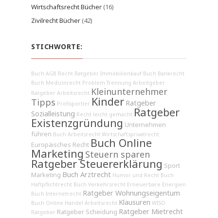
Wirtschaftsrecht Bücher
(16)
Zivilrecht Bücher
(42)
STICHWORTE:
Buch AGB Recht
Ratgeber Immobilienkauf
Buch Bankrecht
Buch Medizinrecht
Problem Trennung
Arbeitgeber
Kleinunternehmer
Ratgeber Arbeitsrecht
Kinder
Tipps
Ratgeber
Profisportler
Ratgeber
Sozialleistung
Recht leicht gemacht
Existenzgründung
Unternehmen
führen
Buch Arbeitsrecht
Wirtschaftsprivatrecht
Buch Online
Europäisches Recht
Marketing
Steuern sparen
Ratgeber Steuererklärung
Sport
Buch Arztrecht
Marketing
Humor und Recht
Buch
Haftpflichtrecht
Buch Verkehrsrecht
Erneuerbare Energien
Ratgeber Wohnungseigentum
Buch Internetrecht
Klausuren
Buch Online Handel
Arbeitsrecht
WISO
Ratgeber Mietrecht
Ratgeber Scheidung
Ratgeber