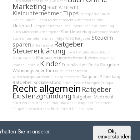
Buch Bankrecht
Buch AGB Recht
Marketing
Buch Arztrecht
Kleinunternehmer Tipps
Profisportler
Buch
Online Handel
Recht leicht gemacht
Arbeitsverhältnis
Unterhalt
Ratgeber betriebliche Praxis
Problem Trennung
Sport Marketing
Buch Mietrecht
Arbeitgeber
Ratgeber Bauen
Steuern
Buch Unternehmensnachfolge
WISO Ratgeber
Ratgeber
sparen
Arbeitsrecht
Steuererklärung
Buch Haftpflichtrecht
Buch
Klausuren
Unternehmen führen
Medizinrecht
Ratgeber
Kinder
Ratgeber
Europäisches Recht
Immobilienkauf
Wohnungseigentum
Buch Internetrecht
Ratgeber Scheidung
Wirtschaftsprivatrecht
Buch Arbeitsrecht
Ratgeber Sozialleistung
Erneuerbare Energien
Europa
Recht allgemein
Ratgeber
Existenzgründung
Ratgeber Mietrecht
Buch Verkehrsrecht
Humor und Recht
Ratgeber Testament
Ratgeber Arbeitsrecht
Buch GmbH
Falllösungen
Ok,
halten Sie in unserer
einverstanden
Kontakt
Impressum
Datenschutz