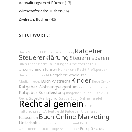
Verwaltungsrecht Bücher
(13)
Wirtschaftsrecht Bücher
(16)
Zivilrecht Bücher
(42)
STICHWORTE:
Ratgeber
Buch Mietrecht
Problem Trennung
Steuererklärung
Steuern sparen
Buch Arbeitsrecht
Falllösungen
Arbeitsverhältnis
Unternehmen führen
Humor und Recht
Profisportler
Ratgeber Scheidung
Buch Internetrecht
Buch
Kinder
Buch Arztrecht
Medizinrecht
Buch GmbH
Ratgeber Wohnungseigentum
Recht leicht gemacht
Ratgeber Sozialleistung
Ratgeber Bauen
Buch AGB
Sport Marketing
Recht
Europa
Buch Online Handel
Recht allgemein
Buch
Haftpflichtrecht
Arbeitsrecht
Ratgeber Arbeitsrecht
Buch Online Marketing
Klausuren
Unterhalt
Ratgeber Immobilienkauf
Buch
Europäisches
Unternehmensnachfolge
Arbeitgeber