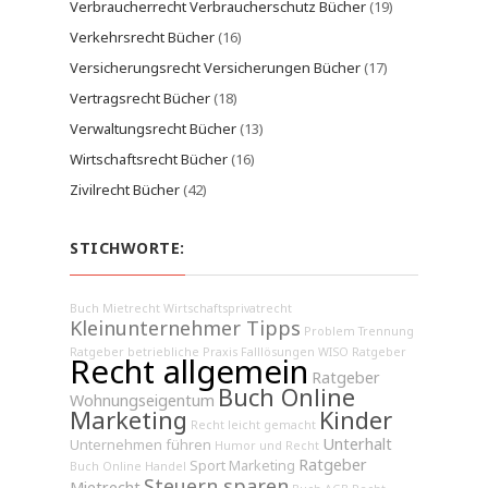
Verbraucherrecht Verbraucherschutz Bücher
(19)
Verkehrsrecht Bücher
(16)
Versicherungsrecht Versicherungen Bücher
(17)
Vertragsrecht Bücher
(18)
Verwaltungsrecht Bücher
(13)
Wirtschaftsrecht Bücher
(16)
Zivilrecht Bücher
(42)
STICHWORTE:
Buch Mietrecht
Wirtschaftsprivatrecht
Kleinunternehmer Tipps
Problem Trennung
Ratgeber betriebliche Praxis
Falllösungen
WISO Ratgeber
Recht allgemein
Ratgeber
Buch Online
Wohnungseigentum
Marketing
Kinder
Recht leicht gemacht
Unterhalt
Unternehmen führen
Humor und Recht
Ratgeber
Sport Marketing
Buch Online Handel
Steuern sparen
Mietrecht