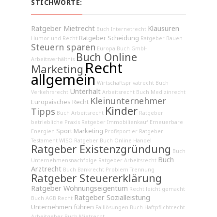
STICHWORTE:
Ratgeber Mietrecht
Klausuren
Buch Internetrecht
Ratgeber Scheidung
Humor und Recht
Ratgeber Bauen
Steuern sparen
Europa
Buch GmbH
Buch Online
Arbeitsverhältnis
Recht
Marketing
allgemein
Wirtschaftsprivatrecht
Buch
Unterhalt
Verkehrsrecht
Arbeitsrecht
Buch Medizinrecht
Kleinunternehmer
Europäisches Recht
Kinder
Tipps
Buch Arbeitsrecht
Ratgeber
betriebliche Praxis
Ratgeber Immobilienkauf
Erneuerbare
Sport Marketing
Energien
Profisportler
Ratgeber
Testament
WISO Ratgeber
Buch Online Handel
Ratgeber Existenzgründung
Buch
Buch
Unternehmensnachfolge
Ratgeber Arbeitsrecht
Arztrecht
Buch Bankrecht
Problem Trennung
Ratgeber Steuererklärung
Ratgeber Wohnungseigentum
Recht leicht gemacht
Ratgeber Sozialleistung
Buch AGB Recht
Unternehmen führen
Falllösungen
Buch Haftpflichtrecht
Arbeitgeber
Buch Mietrecht