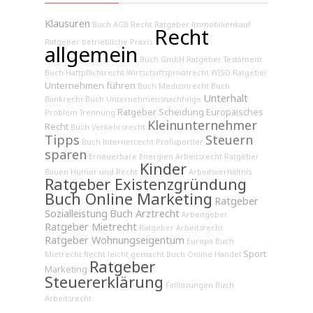
Klausuren
Buch AGB Recht
Ratgeber Immobilienkauf
Recht
Ratgeber betriebliche Praxis
allgemein
Buch GmbH
Ratgeber Testament
Buch Haftpflichtrecht
Wirtschaftsprivatrecht
WISO Ratgeber
Unternehmen führen
Buch Medizinrecht
Buch
Unterhalt
Bankrecht
Buch Unternehmensnachfolge
Ratgeber Scheidung
Europäisches
Problem Trennung
Kleinunternehmer
Recht
Buch Verkehrsrecht
Tipps
Steuern
Buch Internetrecht
Profisportler
sparen
Erneuerbare Energien
Arbeitsrecht
Ratgeber
Kinder
Bauen
Humor und Recht
Arbeitsverhältnis
Ratgeber Existenzgründung
Buch Online Marketing
Ratgeber
Sozialleistung
Buch Arztrecht
Arbeitgeber
Ratgeber Mietrecht
Ratgeber Arbeitsrecht
Ratgeber Wohnungseigentum
Europa
Buch
Sport
Mietrecht
Recht leicht gemacht
Buch Online Handel
Ratgeber
Marketing
Steuererklärung
Falllösungen
Buch
Arbeitsrecht