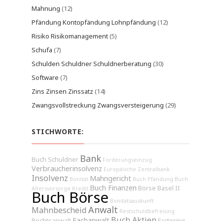
Mahnung
(12)
Pfändung Kontopfändung Lohnpfändung
(12)
Risiko Risikomanagement
(5)
Schufa
(7)
Schulden Schuldner Schuldnerberatung
(30)
Software
(7)
Zins Zinsen Zinssatz
(14)
Zwangsvollstreckung Zwangsversteigerung
(29)
STICHWORTE:
Bank
Buch Schuldner
Forderungseinzug
Verbraucherinsolvenz
Europäische Zentralbank
Insolvenz
Mahngericht
Bonität
Buch Pfändung
Buch
Buch Finanzen
Börse
Basel II
Altersvorsorge
Kredit
Buch Börse
Bonitätsauskunft
Anwalt
Mahnbescheid
Restschuldbefreiung
Buch Aktien
Fachanwalt
Rechtsanwalt
Factoring