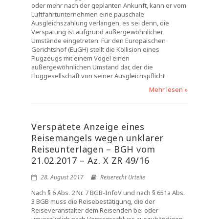
oder mehr nach der geplanten Ankunft, kann er vom
Luftfahrtunternehmen eine pauschale
Ausgleichszahlung verlangen, es sei denn, die
Verspätung ist aufgrund außergewöhnlicher
Umstände eingetreten. Für den Europäischen
Gerichtshof (EuGH) stellt die Kollision eines
Flugzeugs mit einem Vogel einen
außergewöhnlichen Umstand dar, der die
Fluggesellschaft von seiner Ausgleichspflicht
Mehr lesen »
Verspätete Anzeige eines
Reisemangels wegen unklarer
Reiseunterlagen – BGH vom
21.02.2017 – Az. X ZR 49/16
28. August 2017
Reiserecht Urteile
Nach § 6 Abs. 2 Nr. 7 BGB-InfoV und nach § 651a Abs.
3 BGB muss die Reisebestätigung, die der
Reiseveranstalter dem Reisenden bei oder