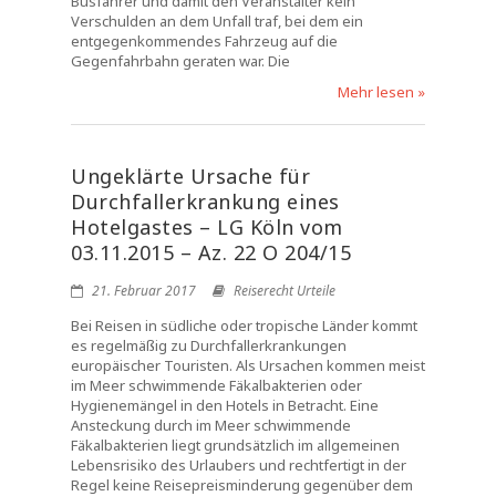
Busfahrer und damit den Veranstalter kein
Verschulden an dem Unfall traf, bei dem ein
entgegenkommendes Fahrzeug auf die
Gegenfahrbahn geraten war. Die
Mehr lesen »
Ungeklärte Ursache für
Durchfallerkrankung eines
Hotelgastes – LG Köln vom
03.11.2015 – Az. 22 O 204/15
21. Februar 2017
Reiserecht Urteile
Bei Reisen in südliche oder tropische Länder kommt
es regelmäßig zu Durchfallerkrankungen
europäischer Touristen. Als Ursachen kommen meist
im Meer schwimmende Fäkalbakterien oder
Hygienemängel in den Hotels in Betracht. Eine
Ansteckung durch im Meer schwimmende
Fäkalbakterien liegt grundsätzlich im allgemeinen
Lebensrisiko des Urlaubers und rechtfertigt in der
Regel keine Reisepreisminderung gegenüber dem