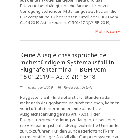
auf der Start- oder Landebahn liegt und das
Flugzeug beschädigt, und die Airline alle ihr zur
Verfügung stehenden Mittel eingesetzt hat, um die
Flugverspätung zu begrenzen. Urteil des EuGH vom
04.04.2019 Aktenzeichen: C-501/17 NJW-RR 2019,
Mehr lesen »
Keine Ausgleichsansprüche bei
mehrstündigem Systemausfall in
Flughafenterminal – BGH vom
15.01.2019 – Az. X ZR 15/18
16. Januar 2019
Reiserecht Urteile
Fluggäste, die ihr Endziel erst drei Stunden oder
mehr nach der geplanten Ankunft erreichen, können
vom Luftfahrtunternehmen eine pauschale
Ausgleichszahlung gemäß Art. 7 Abs. 1 der
Fluggastrechteverordnung verlangen, es sei denn,
die Verspätung ist auf außergewöhnliche Umstände
zurückzuführen. Für den Bundesgerichtshof kann
ein mehrstündiger Ausfall aller Computersysteme an