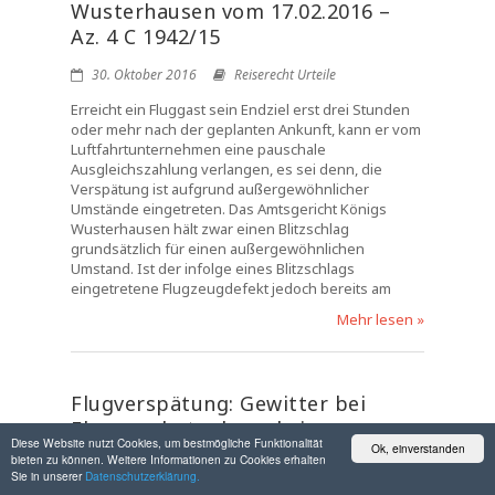
Wusterhausen vom 17.02.2016 –
Az. 4 C 1942/15
30. Oktober 2016
Reiserecht Urteile
Erreicht ein Fluggast sein Endziel erst drei Stunden
oder mehr nach der geplanten Ankunft, kann er vom
Luftfahrtunternehmen eine pauschale
Ausgleichszahlung verlangen, es sei denn, die
Verspätung ist aufgrund außergewöhnlicher
Umstände eingetreten. Das Amtsgericht Königs
Wusterhausen hält zwar einen Blitzschlag
grundsätzlich für einen außergewöhnlichen
Umstand. Ist der infolge eines Blitzschlags
eingetretene Flugzeugdefekt jedoch bereits am
Mehr lesen »
Flugverspätung: Gewitter bei
Flugzeugbetankung kein
Diese Website nutzt Cookies, um bestmögliche Funktionalität
Ok, einverstanden
außergewöhnlicher Umstand – AG
bieten zu können. Weitere Informationen zu Cookies erhalten
Köln vom 17.02.2016 – Az. 114 C
Sie in unserer
Datenschutzerklärung.