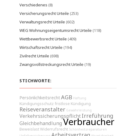
Verschiedenes
(8)
Versicherungsrecht Urteile
(253)
Verwaltungsrecht Urteile
(602)
WEG Wohnungseigentumsrecht Urteile
(118)
Wettbewerbsrecht Urteile
(409)
Wirtschaftsrecht Urteile
(194)
Zivilrecht Urteile
(698)
Zwangsvollstreckungsrecht Urteile
(19)
STICHWORTE:
AGB
Persönlichkeitsrecht
Haftung
Kündigungsschutz
fristlose Kündigung
Reiseveranstalter
Gewährleistung
Irreführung
Verkehrssicherungspflicht
Verbraucher
Gleichbehandlung
Beweislast
Widerrufsrecht
Schönheitsreparaturen
Arbeitsvertrag
Unfallversicherung
Absetzbarkeit