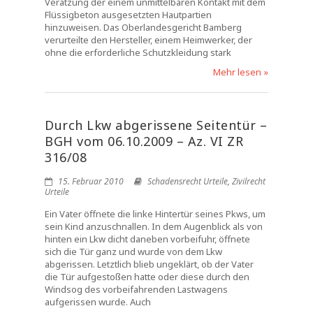
Verätzung der einem unmittelbaren Kontakt mit dem
Flüssigbeton ausgesetzten Hautpartien
hinzuweisen. Das Oberlandesgericht Bamberg
verurteilte den Hersteller, einem Heimwerker, der
ohne die erforderliche Schutzkleidung stark
Mehr lesen »
Durch Lkw abgerissene Seitentür –
BGH vom 06.10.2009 – Az. VI ZR
316/08
15. Februar 2010
Schadensrecht Urteile
,
Zivilrecht
Urteile
Ein Vater öffnete die linke Hintertür seines Pkws, um
sein Kind anzuschnallen. In dem Augenblick als von
hinten ein Lkw dicht daneben vorbeifuhr, öffnete
sich die Tür ganz und wurde von dem Lkw
abgerissen. Letztlich blieb ungeklärt, ob der Vater
die Tür aufgestoßen hatte oder diese durch den
Windsog des vorbeifahrenden Lastwagens
aufgerissen wurde. Auch