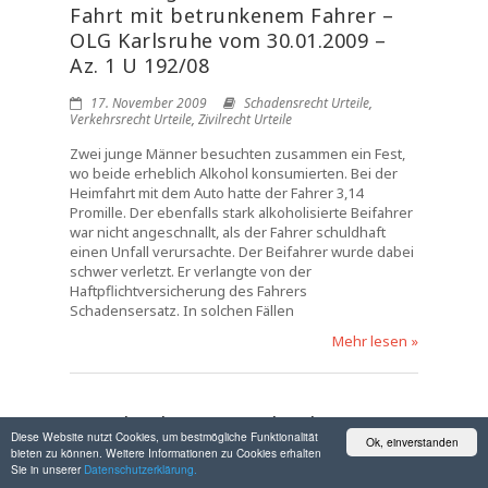
Fahrt mit betrunkenem Fahrer –
OLG Karlsruhe vom 30.01.2009 –
Az. 1 U 192/08
17. November 2009
Schadensrecht Urteile
,
Verkehrsrecht Urteile
,
Zivilrecht Urteile
Zwei junge Männer besuchten zusammen ein Fest,
wo beide erheblich Alkohol konsumierten. Bei der
Heimfahrt mit dem Auto hatte der Fahrer 3,14
Promille. Der ebenfalls stark alkoholisierte Beifahrer
war nicht angeschnallt, als der Fahrer schuldhaft
einen Unfall verursachte. Der Beifahrer wurde dabei
schwer verletzt. Er verlangte von der
Haftpflichtversicherung des Fahrers
Schadensersatz. In solchen Fällen
Mehr lesen »
Brandverletzungen durch
Diese Website nutzt Cookies, um bestmögliche Funktionalität
Ok, einverstanden
Grillunfall – OLG Hamm vom
bieten zu können. Weitere Informationen zu Cookies erhalten
Sie in unserer
21.04.2009 – Az. 9 U 129/08
Datenschutzerklärung.