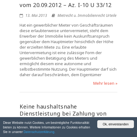
vom 20.09.2012 – Az. I-10 U 33/12
13. Mai 2013
Mietrecht u. Immobilienrecht Urteile
Hat ein gewerblicher Mieter von Geschäftsräumen
diese erlaubterweise untervermietet, steht dem
Erwerber der Immobilie kein Auskunftsanspruch
gegenüber dem Hauptmieter hinsichtlich der Höhe
der erzielten Miete zu. Eine erlaubte
Untervermietung ist eine zulässige Form der
gewerblichen Betätigung des Mieters und
ermöglicht diesem eine autonome und
selbstbestimmte Nutzung. Der Hauptmieter darf sich
daher darauf beschränken, dem Eigentümer
Mehr lesen »
Keine haushaltsnahe
Dienstleistung bei Zahlung von
Pauschalen für
Diese Website nutzt Cookies, um bestmögliche Funktionalität
Ok, einverstanden
Schönheitsreparaturen – BFH vom
bieten zu können. Weitere Informationen zu Cookies erhalten
Sie in unserer
Datenschutzerklärung.
05.07.2012 – Az. VI R 18/10