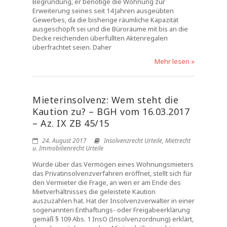
Begründung, er benötige die Wohnung zur
Erweiterung seines seit 14 Jahren ausgeübten
Gewerbes, da die bisherige räumliche Kapazität
ausgeschöpft sei und die Büroräume mit bis an die
Decke reichenden überfüllten Aktenregalen
überfrachtet seien. Daher
Mehr lesen »
Mieterinsolvenz: Wem steht die
Kaution zu? – BGH vom 16.03.2017
– Az. IX ZB 45/15
24. August 2017
Insolvenzrecht Urteile
,
Mietrecht
u. Immobilienrecht Urteile
Wurde über das Vermögen eines Wohnungsmieters
das Privatinsolvenzverfahren eröffnet, stellt sich für
den Vermieter die Frage, an wen er am Ende des
Mietverhältnisses die geleistete Kaution
auszuzahlen hat. Hat der Insolvenzverwalter in einer
sogenannten Enthaftungs- oder Freigabeerklärung
gemäß § 109 Abs. 1 InsO (Insolvenzordnung) erklärt,