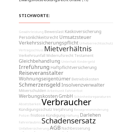
STICHWORTE:
Kaskoversicherung
Beweislast
Gewährleistung
Umsatzsteuer
Persönlichkeitsrecht
Verkehrssicherungspflicht
Urheberrechtsschutz
Mietverhältnis
Vertragsschluss
Verkehrsunfall
Widerrufsrecht
Testament
Gleichbehandlung
Unterhalt
Kindergeld
Irreführung
Haftpflichtversicherung
Reiseveranstalter
Wohnungseigentümer
Betriebskosten
Schmerzensgeld
Insolvenzverwalter
Mitverschulden
Arbeitszeit
Fahrverbot
Werbungskosten
GmbH
Schönheitsreparaturen
Verbraucher
Absetzbarkeit
Kündigungsschutz
Verjährung
Reisepreisminderung
Darlehen
fristlose Kündigung
Polizei
Haftung
Schadensersatz
Fahrerlaubnis
AGB
Nachbesserung
Unfallversicherung