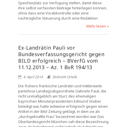
Speicherplatz zur Verfügung stellen, damit diese
ihre selbst verfassten Beiträge hinterlegen können,
ohne dass eine Vorabkontrolle oder eine
nachträgliche Steuerung durch eine Redaktion
Mehr lesen »
Ex-Landrätin Pauli vor
Bundesverfassungsgericht gegen
BILD erfolgreich – BVerfG vom
11.12.2013 – Az. 1 BvR 194/13
4. April 2014
Zivilrecht Urteile
Die frühere fränkische Landrätin und mittlerweile
parteilose Landtagsabgeordnete Gabriele Pauli, die
nicht unmaßgeblich am Sturz des ehemaligen
bayrischen Ministerpräsidenten Edmund Stoiber
beteiligt war, hatte teilweise erfolgreich gegen einen
Artikel in der Bild-Zeitung geklagt, in dem sie als
„durchgeknallte Frau“ bezeichnet worden war. Das
Oberlandesgericht München sah diese Bezeichnung
zwar als beleidigend, nicht jedoch als Schmähung