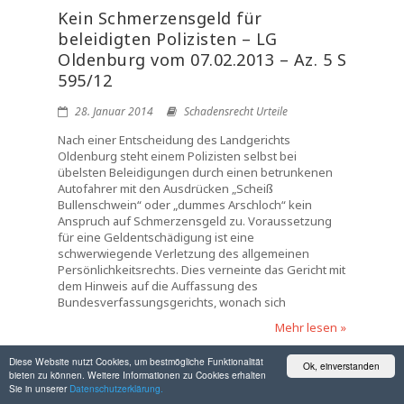
Kein Schmerzensgeld für
beleidigten Polizisten – LG
Oldenburg vom 07.02.2013 – Az. 5 S
595/12
28. Januar 2014
Schadensrecht Urteile
Nach einer Entscheidung des Landgerichts
Oldenburg steht einem Polizisten selbst bei
übelsten Beleidigungen durch einen betrunkenen
Autofahrer mit den Ausdrücken „Scheiß
Bullenschwein“ oder „dummes Arschloch“ kein
Anspruch auf Schmerzensgeld zu. Voraussetzung
für eine Geldentschädigung ist eine
schwerwiegende Verletzung des allgemeinen
Persönlichkeitsrechts. Dies verneinte das Gericht mit
dem Hinweis auf die Auffassung des
Bundesverfassungsgerichts, wonach sich
Mehr lesen »
Diese Website nutzt Cookies, um bestmögliche Funktionalität
Ok, einverstanden
bieten zu können. Weitere Informationen zu Cookies erhalten
Sie in unserer
Datenschutzerklärung.
Erstattung von Detektivkosten im