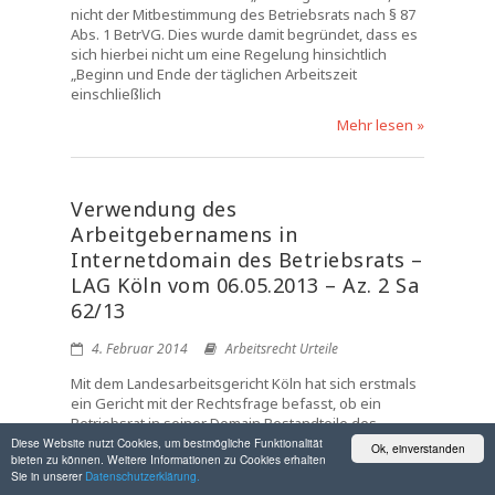
nicht der Mitbestimmung des Betriebsrats nach § 87
Abs. 1 BetrVG. Dies wurde damit begründet, dass es
sich hierbei nicht um eine Regelung hinsichtlich
„Beginn und Ende der täglichen Arbeitszeit
einschließlich
Mehr lesen »
Verwendung des
Arbeitgebernamens in
Internetdomain des Betriebsrats –
LAG Köln vom 06.05.2013 – Az. 2 Sa
62/13
4. Februar 2014
Arbeitsrecht Urteile
Mit dem Landesarbeitsgericht Köln hat sich erstmals
ein Gericht mit der Rechtsfrage befasst, ob ein
Betriebsrat in seiner Domain Bestandteile des
Namens des Unternehmens führen darf. In dem
Diese Website nutzt Cookies, um bestmögliche Funktionalität
Ok, einverstanden
bieten zu können. Weitere Informationen zu Cookies erhalten
entschiedenen Fall hatte ein Betriebsratsmitglied
Sie in unserer
Datenschutzerklärung.
unter seinem Namen die Domain „www.ial-br.de“