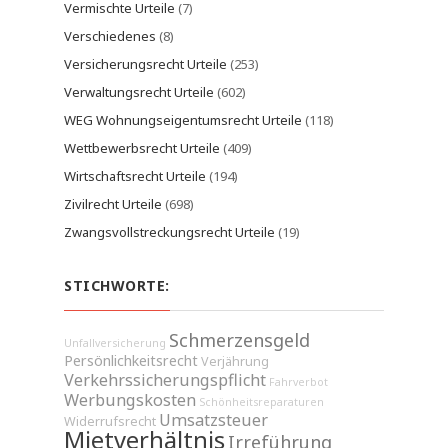
Vermischte Urteile
(7)
Verschiedenes
(8)
Versicherungsrecht Urteile
(253)
Verwaltungsrecht Urteile
(602)
WEG Wohnungseigentumsrecht Urteile
(118)
Wettbewerbsrecht Urteile
(409)
Wirtschaftsrecht Urteile
(194)
Zivilrecht Urteile
(698)
Zwangsvollstreckungsrecht Urteile
(19)
STICHWORTE:
Schmerzensgeld
Unfallversicherung
Persönlichkeitsrecht
Verjährung
Verkehrssicherungspflicht
Fahrverbot
Werbungskosten
Schönheitsreparaturen
Umsatzsteuer
Widerrufsrecht
Mietverhältnis
Irreführung