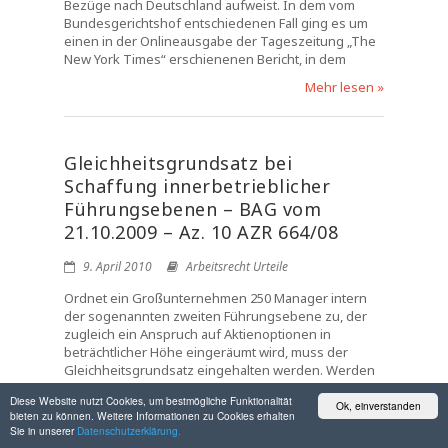
Bezüge nach Deutschland aufweist. In dem vom
Bundesgerichtshof entschiedenen Fall ging es um
einen in der Onlineausgabe der Tageszeitung „The
New York Times“ erschienenen Bericht, in dem
Mehr lesen »
Gleichheitsgrundsatz bei
Schaffung innerbetrieblicher
Führungsebenen – BAG vom
21.10.2009 – Az. 10 AZR 664/08
9. April 2010
Arbeitsrecht Urteile
Ordnet ein Großunternehmen 250 Manager intern
der sogenannten zweiten Führungsebene zu, der
zugleich ein Anspruch auf Aktienoptionen in
beträchtlicher Höhe eingeräumt wird, muss der
Gleichheitsgrundsatz eingehalten werden. Werden
aus der Rechtsabteilung des Betriebs nur zwei von
Diese Website nutzt Cookies, um bestmögliche Funktionalität
vier Juristen bei der „Beförderung“ berücksichtigt,
Ok, einverstanden
bieten zu können. Weitere Informationen zu Cookies erhalten
obwohl alle die gleiche Arbeit verrichten, können die
Sie in unserer
Datenschutzerklärung.
ohne hinreichenden Grund leer ausgegangenen