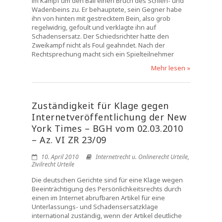
im Kampf um den Ball einen Bruch des Schien- und
Wadenbeins zu. Er behauptete, sein Gegner habe
ihn von hinten mit gestrecktem Bein, also grob
regelwidrig, gefoult und verklagte ihn auf
Schadensersatz. Der Schiedsrichter hatte den
Zweikampf nicht als Foul geahndet. Nach der
Rechtsprechung macht sich ein Spielteilnehmer
Mehr lesen »
Zuständigkeit für Klage gegen
Internetveröffentlichung der New
York Times – BGH vom 02.03.2010
– Az. VI ZR 23/09
10. April 2010
Internetrecht u. Onlinerecht Urteile
,
Zivilrecht Urteile
Die deutschen Gerichte sind für eine Klage wegen
Beeinträchtigung des Persönlichkeitsrechts durch
einen im Internet abrufbaren Artikel für eine
Unterlassungs- und Schadensersatzklage
international zuständig, wenn der Artikel deutliche