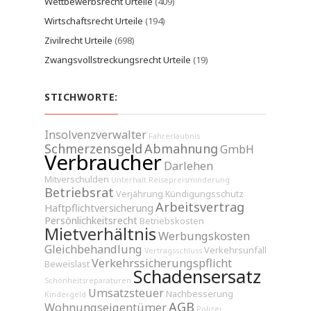
Wettbewerbsrecht Urteile
(409)
Wirtschaftsrecht Urteile
(194)
Zivilrecht Urteile
(698)
Zwangsvollstreckungsrecht Urteile
(19)
STICHWORTE:
Insolvenzverwalter
Fahrerlaubnis
Schmerzensgeld
Abmahnung
GmbH
Verbraucher
Darlehen
Mitverschulden
Unterhalt
Reisepreisminderung
Betriebsrat
Verjährung
Kündigungsschutz
Arbeitsvertrag
Haftpflichtversicherung
Persönlichkeitsrecht
Betriebskosten
Mietverhältnis
Werbungskosten
Gleichbehandlung
Verkehrsunfall
Vertragsschluss
Verkehrssicherungspflicht
Beweislast
Schadensersatz
Schönheitsreparaturen
Umsatzsteuer
Nachbesserung
Kindergeld
AGB
Wohnungseigentümer
Polizei