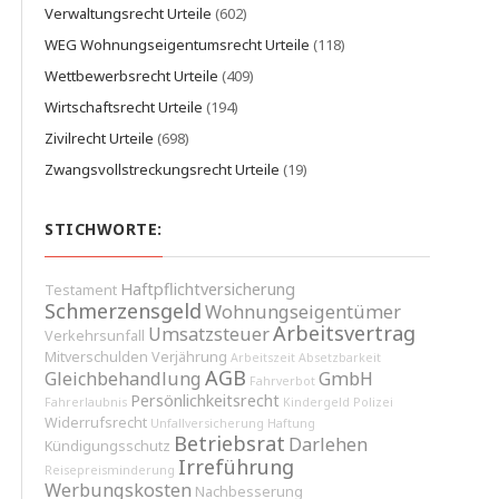
Verwaltungsrecht Urteile
(602)
WEG Wohnungseigentumsrecht Urteile
(118)
Wettbewerbsrecht Urteile
(409)
Wirtschaftsrecht Urteile
(194)
Zivilrecht Urteile
(698)
Zwangsvollstreckungsrecht Urteile
(19)
STICHWORTE:
Haftpflichtversicherung
Testament
Schmerzensgeld
Wohnungseigentümer
Arbeitsvertrag
Umsatzsteuer
Verkehrsunfall
Mitverschulden
Verjährung
Arbeitszeit
Absetzbarkeit
AGB
Gleichbehandlung
GmbH
Fahrverbot
Persönlichkeitsrecht
Fahrerlaubnis
Kindergeld
Polizei
Widerrufsrecht
Unfallversicherung
Haftung
Betriebsrat
Darlehen
Kündigungsschutz
Irreführung
Reisepreisminderung
Werbungskosten
Nachbesserung