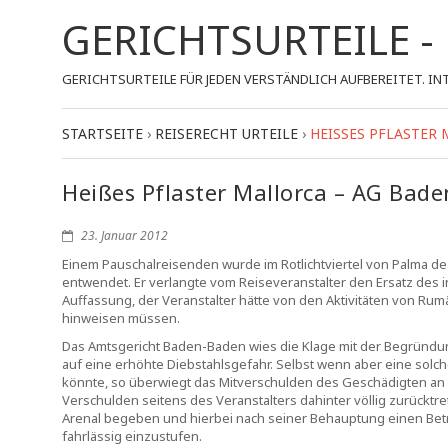
GERICHTSURTEILE 
GERICHTSURTEILE FÜR JEDEN VERSTÄNDLICH AUFBEREITET.
STARTSEITE
›
REISERECHT URTEILE
›
HEISSES PFLASTER M
Heißes Pflaster Mallorca – AG Bade
23. Januar 2012
Einem Pauschalreisenden wurde im Rotlichtviertel von Palma de
entwendet. Er verlangte vom Reiseveranstalter den Ersatz des in
Auffassung, der Veranstalter hätte von den Aktivitäten von Ru
hinweisen müssen.
Das Amtsgericht Baden-Baden wies die Klage mit der Begründung
auf eine erhöhte Diebstahlsgefahr. Selbst wenn aber eine so
könnte, so überwiegt das Mitverschulden des Geschädigten a
Verschulden seitens des Veranstalters dahinter völlig zurücktret
Arenal begeben und hierbei nach seiner Behauptung einen Betrag
fahrlässig einzustufen.