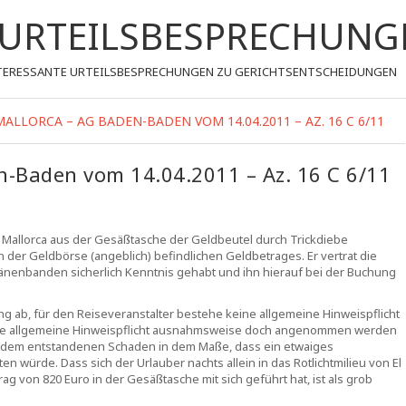
- URTEILSBESPRECHUNG
 INTERESSANTE URTEILSBESPRECHUNGEN ZU GERICHTSENTSCHEIDUNGEN
ALLORCA – AG BADEN-BADEN VOM 14.04.2011 – AZ. 16 C 6/11
n-Baden vom 14.04.2011 – Az. 16 C 6/11
 Mallorca aus der Gesäßtasche der Geldbeutel durch Trickdiebe
 der Geldbörse (angeblich) befindlichen Geldbetrages. Er vertrat die
mänenbanden sicherlich Kenntnis gehabt und ihn hierauf bei der Buchung
 ab, für den Reiseveranstalter bestehe keine allgemeine Hinweispflicht
lche allgemeine Hinweispflicht ausnahmsweise doch angenommen werden
n dem entstandenen Schaden in dem Maße, dass ein etwaiges
en würde. Dass sich der Urlauber nachts allein in das Rotlichtmilieu von El
 von 820 Euro in der Gesäßtasche mit sich geführt hat, ist als grob