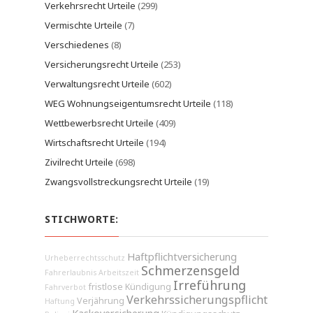
Verkehrsrecht Urteile
(299)
Vermischte Urteile
(7)
Verschiedenes
(8)
Versicherungsrecht Urteile
(253)
Verwaltungsrecht Urteile
(602)
WEG Wohnungseigentumsrecht Urteile
(118)
Wettbewerbsrecht Urteile
(409)
Wirtschaftsrecht Urteile
(194)
Zivilrecht Urteile
(698)
Zwangsvollstreckungsrecht Urteile
(19)
STICHWORTE:
Haftpflichtversicherung
Urheberrechtsschutz
Schmerzensgeld
Fahrerlaubnis
Arbeitszeit
Irreführung
fristlose Kündigung
Fahrverbot
Verkehrssicherungspflicht
Verjährung
Haftung