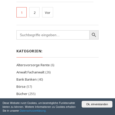
1
2
Vor
Search
for:
KATEGORIEN:
Altersvorsorge Rente
(6)
Anwalt Fachanwalt
(26)
Bank Banken
(40)
Börse
(57)
Bücher
(255)
Bonität Bonitätsprüfung Rating
(18)
Diese Website nutzt Cookies, um bestmögliche Funktionalität
Ok, einverstanden
bieten zu können. Weitere Informationen zu Cookies erhalten
BWL Betriebswirtschaft
(14)
Sie in unserer
Datenschutzerklärung.