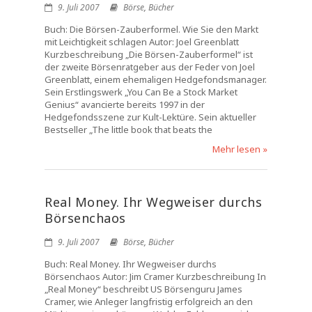
9. Juli 2007
Börse
,
Bücher
Buch: Die Börsen-Zauberformel. Wie Sie den Markt
mit Leichtigkeit schlagen Autor: Joel Greenblatt
Kurzbeschreibung „Die Börsen-Zauberformel“ ist
der zweite Börsenratgeber aus der Feder von Joel
Greenblatt, einem ehemaligen Hedgefondsmanager.
Sein Erstlingswerk „You Can Be a Stock Market
Genius“ avancierte bereits 1997 in der
Hedgefondsszene zur Kult-Lektüre. Sein aktueller
Bestseller „The little book that beats the
Mehr lesen »
Real Money. Ihr Wegweiser durchs
Börsenchaos
9. Juli 2007
Börse
,
Bücher
Buch: Real Money. Ihr Wegweiser durchs
Börsenchaos Autor: Jim Cramer Kurzbeschreibung In
„Real Money“ beschreibt US Börsenguru James
Cramer, wie Anleger langfristig erfolgreich an den