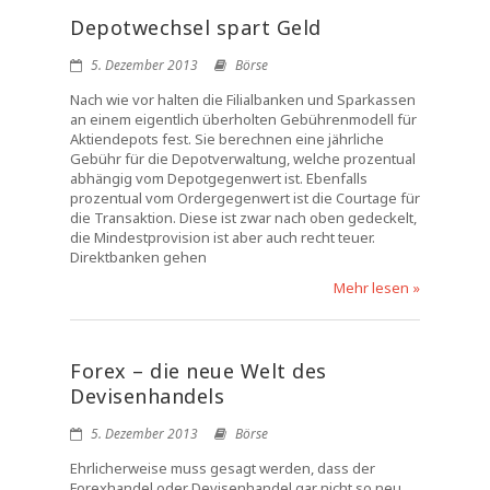
Depotwechsel spart Geld
5. Dezember 2013
Börse
Nach wie vor halten die Filialbanken und Sparkassen
an einem eigentlich überholten Gebührenmodell für
Aktiendepots fest. Sie berechnen eine jährliche
Gebühr für die Depotverwaltung, welche prozentual
abhängig vom Depotgegenwert ist. Ebenfalls
prozentual vom Ordergegenwert ist die Courtage für
die Transaktion. Diese ist zwar nach oben gedeckelt,
die Mindestprovision ist aber auch recht teuer.
Direktbanken gehen
Mehr lesen »
Forex – die neue Welt des
Devisenhandels
5. Dezember 2013
Börse
Ehrlicherweise muss gesagt werden, dass der
Forexhandel oder Devisenhandel gar nicht so neu