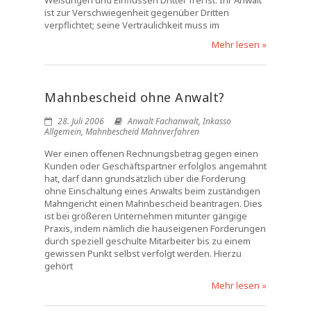
Weisungen und Einflüssen Dritter frei ist. Ihr Anwalt
ist zur Verschwiegenheit gegenüber Dritten
verpflichtet; seine Vertraulichkeit muss im
Mehr lesen »
Mahnbescheid ohne Anwalt?
28. Juli 2006
Anwalt Fachanwalt
,
Inkasso
Allgemein
,
Mahnbescheid Mahnverfahren
Wer einen offenen Rechnungsbetrag gegen einen
Kunden oder Geschäftspartner erfolglos angemahnt
hat, darf dann grundsätzlich über die Forderung
ohne Einschaltung eines Anwalts beim zuständigen
Mahngericht einen Mahnbescheid beantragen. Dies
ist bei größeren Unternehmen mitunter gängige
Praxis, indem nämlich die hauseigenen Forderungen
durch speziell geschulte Mitarbeiter bis zu einem
gewissen Punkt selbst verfolgt werden. Hierzu
gehört
Mehr lesen »