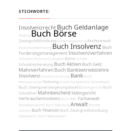
STICHWORTE:
Buch Geldanlage
Insolvenzrecht
Buch Börse
Trading
Zwangsvollstreckung
Rechtsanwalt
Forderungseinzug
Buch Insolvenz
Buch
Restschuldbefreiung
Insolvenzverfahren
Forderungsmanagement
Börse
Schulden
Technische Analyse
Schufa
Buch Aktien
Buch Geld
Schuldnerberatung
Mahnverfahren
Buch Bankbetriebslehre
Bank
Insolvenz
Insolvenzordnung
Buch
Factoring
Altersvorsorge
Kredit
Europäische Zentralbank
Buch Zwangsversteigerung
Basel II
Buch
Amtsgericht
Mahnbescheid
Mahngericht
Schuldner
Verbraucherinsolvenz
Fachanwalt
Buch BWL
Anwalt
Bonitätsauskunft
Buch Pfändung
Bonität
Buch Finanzen
Buch Zwangsvollstreckung
Leitzins
Inkassobüro
Buch Mahnwesen