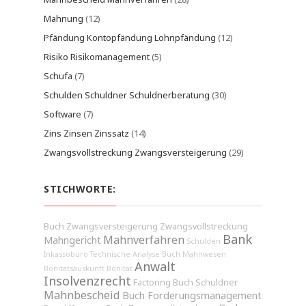
Mahnung
(12)
Pfändung Kontopfändung Lohnpfändung
(12)
Risiko Risikomanagement
(5)
Schufa
(7)
Schulden Schuldner Schuldnerberatung
(30)
Software
(7)
Zins Zinsen Zinssatz
(14)
Zwangsvollstreckung Zwangsversteigerung
(29)
STICHWORTE:
Buch Zwangsversteigerung
Zwangsvollstreckung
Bank
Mahnverfahren
Mahngericht
Schulden
Inkassobüro
Technische Analyse
Buch Mahnwesen
Anwalt
Bonitätsauskunft
Bonität
Insolvenzrecht
Factoring
Buch Schuldner
Mahnbescheid
Buch Forderungsmanagement