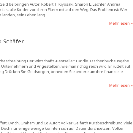
eld beibringen Autor: Robert T. Kiyosaki, Sharon L. Lechter, Andrea
t alle Kinder von ihren Eltern mit auf den Weg. Das Problem ist: Wer
s landen, sein Leben lang
Mehr lesen »
o Schäfer
urzbeschreibung Der Wirtschafts-Bestseller: Für die Taschenbuchausgabe
Unternehmern und Angestellten, wie man richtig reich wird. Er rüttelt auf
ng Drücken Sie Geldsorgen, beneiden Sie andere um ihre finanzielle
Mehr lesen »
ffett, Lynch, Graham und Co Autor: Volker Gelfarth Kurzbeschreibung Viele
 Doch nur einige wenige konnten sich auf Dauer durchsetzen. Volker