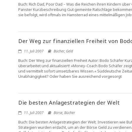
Buch: Rich Dad, Poor Dad – Was die Reichen ihren Kindern über G
Panster Kurzbeschreibung Gut gemeinte Ratschläge bekommen fas
sie befolgt, wird oftmals im Hamsterrad eines mittelmäßigen Job
Der Weg zur finanziellen Freiheit von Bod
11. Juli 2007
Bücher
,
Geld
Buch: Der Weg zur finanziellen Freiheit Autor: Bodo Schäfer K
überarbeitet und aktualisiert! »Money-Coach Bodo Schäfer zeigt 
und vermittelt sofort umsetzbares Wissen.« Süddeutsche Zeitu
Unabhängigkeit? Oder haben Sie ausreichend vorgesorgt
Die besten Anlagestrategien der Welt
11. Juli 2007
Börse
,
Bücher
Buch: Die besten Anlagestrategien der Welt. Investieren wie Bu
Strategien wurden erdacht, um an der Börse Geld zu verdienen.