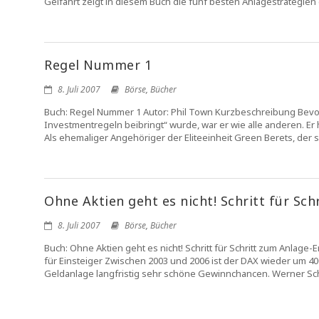
Gelfahrt zeigt in diesem Buch die fünf besten Anlagestrategien
Regel Nummer 1
8. Juli 2007
Börse
,
Bücher
Buch: Regel Nummer 1 Autor: Phil Town Kurzbeschreibung Bevor
Investmentregeln beibringt“ wurde, war er wie alle anderen. Er 
Als ehemaliger Angehöriger der Eliteeinheit Green Berets, der 
Ohne Aktien geht es nicht! Schritt für Sch
8. Juli 2007
Börse
,
Bücher
Buch: Ohne Aktien geht es nicht! Schritt für Schritt zum Anla
für Einsteiger Zwischen 2003 und 2006 ist der DAX wieder um 400
Geldanlage langfristig sehr schöne Gewinnchancen. Werner Schw