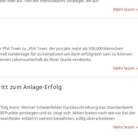
 der Welt auf. Von der Wertzuwachs-Strategie, die auf
Mehr lesen »
 Phil Town zu „Phil Town, der pro Jahr mehr als 500.000 Menschen
hielt Geldanlage für zu kompliziert um darin erfolgreich sein zu können.
seinen Lebensunterhalt als River Guide verdiente,
Mehr lesen »
ritt zum Anlage-Erfolg
ge-Erfolg Autor: Werner Schwanfelder Kurzbeschreibung Das Standardwerk
0 Punkte gestiegen und es zeigt sich: Aktien bieten nach wie vor bei der
anfelder erklärt in seinem bewährten, völlig überarbeiteten
Mehr lesen »