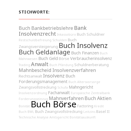
STICHWORTE:
Bank
Buch Bankbetriebslehre
Insolvenzrecht
Buch Schuldner
Inkassobüro
Buch
Restschuldbefreiung
Schulden
Buch Insolvenz
Zwangsversteigerung
Buch Geldanlage
Buch Finanzen
Buch
Buch Geld
Verbraucherinsolvenz
Börse
Mahnwesen
Anwalt
Schuldnerberatung
Trading
Buch Pfändung
Mahnbescheid
Insolvenzverfahren
Insolvenz
Buch
Rechtsanwalt
Forderungsmanagement
Buch Altersvorsorge
Mahngericht
Zwangsvollstreckung
Schufa
Fachanwalt
Insolvenzordnung
Europäische Zentralbank
Mahnverfahren
Buch Aktien
Forderungseinzug
Buch Börse
Factoring
Bonität
Kredit
Buch Zwangsvollstreckung
Basel II
Buch BWL
Leitzins
Technische Analyse
Amtsgericht
Bonitätsauskunft