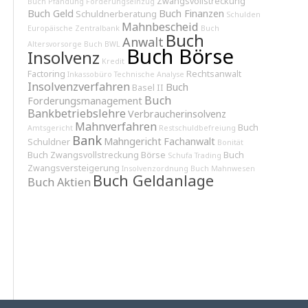
Zwangsvollstreckung
Buch Pfändung
Forderungseinzug
Buch Geld
Buch Finanzen
Schuldnerberatung
Schulden
Mahnbescheid
Europäische Zentralbank
Buch
Buch
Anwalt
Altersvorsorge
Buch BWL
Buch Börse
Insolvenz
Kredit
Factoring
Rechtsanwalt
Inkassobüro
Technische Analyse
Insolvenzverfahren
Buch
Basel II
Buch
Forderungsmanagement
Bankbetriebslehre
Verbraucherinsolvenz
Mahnverfahren
Buch
Amtsgericht
Restschuldbefreiung
Bank
Mahngericht
Fachanwalt
Schuldner
Bonität
Buch Zwangsvollstreckung
Börse
Buch
Schufa
Trading
Zwangsversteigerung
Insolvenzordnung
Buch Mahnwesen
Buch Geldanlage
Buch Aktien