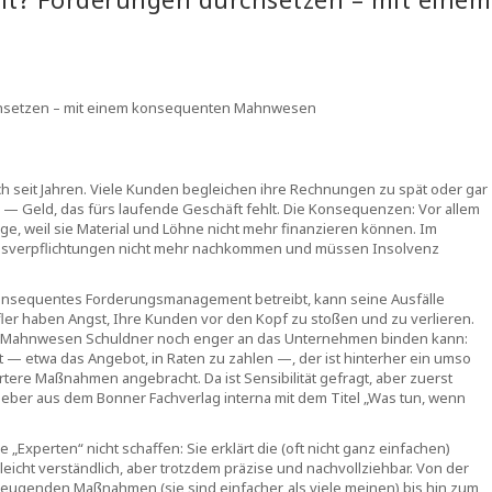
rchsetzen – mit einem konsequenten Mahnwesen
ch seit Jahren. Viele Kunden begleichen ihre Rechnungen zu spät oder gar
 Geld, das fürs laufende Geschäft fehlt. Die Konsequenzen: Vor allem
äge, weil sie Material und Löhne nicht mehr finanzieren können. Im
ngsverpflichtungen nicht mehr nachkommen und müssen Insolvenz
 konsequentes Forderungsmanagement betreibt, kann seine Ausfälle
ler haben Angst, Ihre Kunden vor den Kopf zu stoßen und zu verlieren.
es Mahnwesen Schuldner noch enger an das Unternehmen binden kann:
— etwa das Angebot, in Raten zu zahlen —, der ist hinterher ein umso
tere Maßnahmen angebracht. Da ist Sensibilität gefragt, aber zuerst
tgeber aus dem Bonner Fachverlag interna mit dem Titel „Was tun, wenn
le „Experten“ nicht schaffen: Sie erklärt die (oft nicht ganz einfachen)
leicht verständlich, aber trotzdem präzise und nachvollziehbar. Von der
eugenden Maßnahmen (sie sind einfacher, als viele meinen) bis hin zum