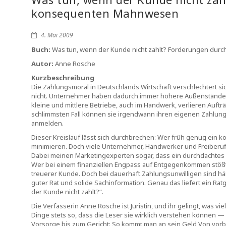
konsequenten Mahnwesen
4. Mai 2009
Buch:
Was tun, wenn der Kunde nicht zahlt? Forderungen du
Autor:
Anne Rosche
Kurzbeschreibung
Die Zahlungsmoral in Deutschlands Wirtschaft verschlechtert si
nicht. Unternehmer haben dadurch immer höhere Außenstände —
kleine und mittlere Betriebe, auch im Handwerk, verlieren Auftr
schlimmsten Fall können sie irgendwann ihren eigenen Zahlu
anmelden.
Dieser Kreislauf lässt sich durchbrechen: Wer früh genug ein
minimieren. Doch viele Unternehmer, Handwerker und Freiberuf
Dabei meinen Marketingexperten sogar, dass ein durchdacht
Wer bei einem finanziellen Engpass auf Entgegenkommen stößt 
treuerer Kunde. Doch bei dauerhaft Zahlungsunwilligen sind här
guter Rat und solide Sachinformation. Genau das liefert ein Ra
der Kunde nicht zahlt?“.
Die Verfasserin Anne Rosche ist Juristin, und ihr gelingt, was vie
Dinge stets so, dass die Leser sie wirklich verstehen können — 
Vorsorge bis zum Gericht: So kommt man an sein Geld Von vorb