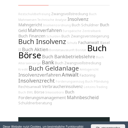
Zwangsvollstreckung
Restschuldbefreiung
Buch
Insolvenz
Mahnwesen
Technische Analyse
Mahngericht
Buch
Buch Schuldner
Insolvenzordnung
Mahnverfahren
Geld
Europäische Zentralbank
Buch Finanzen
Buch Zwangsversteigerung
Schulden
Buch Insolvenz
Fachanwalt
Basel
Schufa
Buch
Buch Aktien
II
Bonitätsauskunft
Bonität
Börse
Buch Bankbetriebslehre
Buch
Bank
Buch Zwangsvollstreckung
Altersvorsorge
Buch Geldanlage
Kredit
Amtsgericht
Anwalt
Insolvenzverfahren
Factoring
Insolvenzrecht
Forderungseinzug
Buch Pfändung
Verbraucherinsolvenz
Rechtsanwalt
Leitzins
Trading
Buch
Börse
Buch BWL
Inkassobüro
Mahnbescheid
Forderungsmanagement
Schuldnerberatung
Diese Website nutzt Cookies, um bestmögliche Funktionalität
Ok, einverstanden