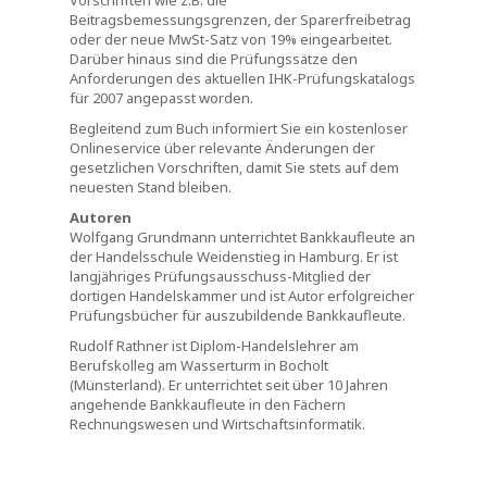
Vorschriften wie z.B. die
Beitragsbemessungsgrenzen, der Sparerfreibetrag
oder der neue MwSt-Satz von 19% eingearbeitet.
Darüber hinaus sind die Prüfungssätze den
Anforderungen des aktuellen IHK-Prüfungskatalogs
für 2007 angepasst worden.
Begleitend zum Buch informiert Sie ein kostenloser
Onlineservice über relevante Änderungen der
gesetzlichen Vorschriften, damit Sie stets auf dem
neuesten Stand bleiben.
Autoren
Wolfgang Grundmann unterrichtet Bankkaufleute an
der Handelsschule Weidenstieg in Hamburg. Er ist
langjähriges Prüfungsausschuss-Mitglied der
dortigen Handelskammer und ist Autor erfolgreicher
Prüfungsbücher für auszubildende Bankkaufleute.
Rudolf Rathner ist Diplom-Handelslehrer am
Berufskolleg am Wasserturm in Bocholt
(Münsterland). Er unterrichtet seit über 10 Jahren
angehende Bankkaufleute in den Fächern
Rechnungswesen und Wirtschaftsinformatik.