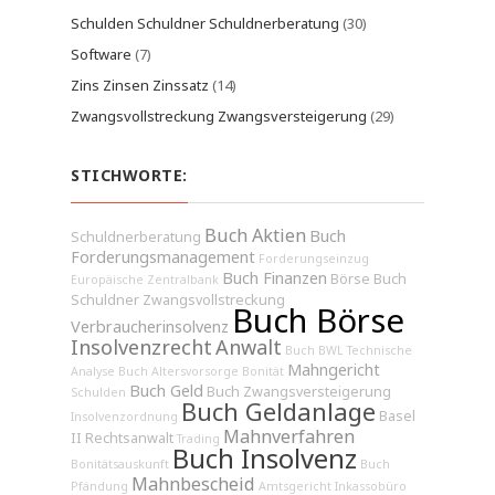
Schulden Schuldner Schuldnerberatung
(30)
Software
(7)
Zins Zinsen Zinssatz
(14)
Zwangsvollstreckung Zwangsversteigerung
(29)
STICHWORTE:
Buch Aktien
Buch
Schuldnerberatung
Forderungsmanagement
Forderungseinzug
Buch Finanzen
Börse
Buch
Europäische Zentralbank
Schuldner
Zwangsvollstreckung
Buch Börse
Verbraucherinsolvenz
Insolvenzrecht
Anwalt
Buch BWL
Technische
Mahngericht
Analyse
Buch Altersvorsorge
Bonität
Buch Geld
Buch Zwangsversteigerung
Schulden
Buch Geldanlage
Basel
Insolvenzordnung
Mahnverfahren
II
Rechtsanwalt
Trading
Buch Insolvenz
Bonitätsauskunft
Buch
Mahnbescheid
Pfändung
Amtsgericht
Inkassobüro