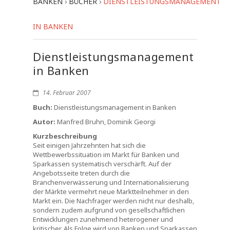
BANKEN
›
BÜCHER
›
DIENSTLEISTUNGSMANAGEMENT
IN BANKEN
Dienstleistungsmanagement
in Banken
14. Februar 2007
Buch:
Dienstleistungsmanagement in Banken
Autor:
Manfred Bruhn, Dominik Georgi
Kurzbeschreibung
Seit einigen Jahrzehnten hat sich die
Wettbewerbssituation im Markt für Banken und
Sparkassen systematisch verschärft. Auf der
Angebotsseite treten durch die
Branchenverwässerung und Internationalisierung
der Märkte vermehrt neue Marktteilnehmer in den
Markt ein. Die Nachfrager werden nicht nur deshalb,
sondern zudem aufgrund von gesellschaftlichen
Entwicklungen zunehmend heterogener und
kritischer. Als Folge wird von Banken und Sparkassen