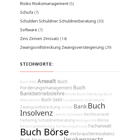
Risiko Risikomanagement
(5)
Schufa
(7)
Schulden Schuldner Schuldnerberatung
(30)
Software
(7)
Zins Zinsen Zinssatz
(14)
Zwangsvollstreckung Zwangsversteigerung
(29)
STICHWORTE:
Anwalt
Buch
Buch BWL
Buch
Forderungsmanagement
Bankbetriebslehre
Kredit
Buch Pfändung
Buch
Buch Geld
Mahnwesen
Europäische Zentralbank
Buch
Bank
Zwangsvollstreckung
Schufa
Insolvenz
Rechtsanwalt
Leitzins
Schulden
Factoring
Schuldnerberatung
Börse
Amtsgericht
Fachanwalt
Restschuldbefreiung
Forderungseinzug
Buch Börse
Verbraucherinsolvenz
Insolvenzrecht
Buch Finanzen