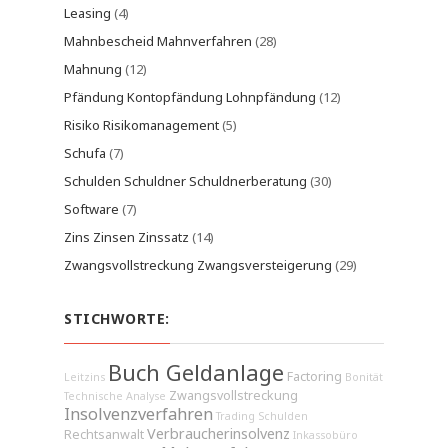
Leasing
(4)
Mahnbescheid Mahnverfahren
(28)
Mahnung
(12)
Pfändung Kontopfändung Lohnpfändung
(12)
Risiko Risikomanagement
(5)
Schufa
(7)
Schulden Schuldner Schuldnerberatung
(30)
Software
(7)
Zins Zinsen Zinssatz
(14)
Zwangsvollstreckung Zwangsversteigerung
(29)
STICHWORTE:
Buch Geldanlage
Factoring
Leitzins
Bonität
Zwangsvollstreckung
Technische Analyse
Insolvenzverfahren
Trading
Schulden
Verbraucherinsolvenz
Rechtsanwalt
Inkassobüro