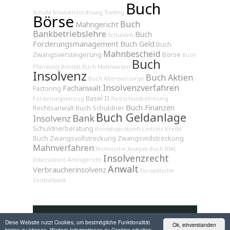
Buch
Schufa
Insolvenzordnung
Trading
Börse
Buch
Mahngericht
Bankbetriebslehre
Buch
Schulden
Forderungsmanagement
Buch Geld
Buch
Mahnbescheid
Zwangsversteigerung
Börse
Buch
Buch
Pfändung
Bonität
Buch Mahnwesen
Insolvenz
Buch Aktien
Buch Altersvorsorge
Insolvenzverfahren
Fachanwalt
Factoring
Basel II
Forderungseinzug
Restschuldbefreiung
Buch Finanzen
Rechtsanwalt
Buch Schuldner
Buch Geldanlage
Bank
Insolvenz
Schuldnerberatung
Bonitätsauskunft
Leitzins
Kredit
Buch Zwangsvollstreckung
Zwangsvollstreckung
Mahnverfahren
Technische Analyse
Buch BWL
Insolvenzrecht
Inkassobüro
Amtsgericht
Anwalt
Verbraucherinsolvenz
Europäische
Zentralbank
Diese Website nutzt Cookies, um bestmögliche Funktionalität
Ok, einverstanden
bieten zu können. Weitere Informationen zu Cookies erhalten