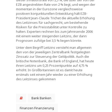
dieser Inflationsrate von 2,5 %, die über der von der
EZB angestrebten Rate von 2 % liegt, und wegen der
momentan in der Eurozone vergleichsweise
positiven konjunkturellen Entwicklung hält EZB-
Präsident Jean-Claude Trichet die aktuelle Erhöhung
des Leitzinses für sachgerecht, um bestehende
Risiken für die Preisstabilität unter Kontrolle zu
halten. Experten rechnen bis zum Jahresende 2006
mit einem weiter steigenden Leitzins, der dann
Prognosen zufolge bei 3,5 % liegen könnte.
Unter dem Begriff Leitzins versteht man allgemein
den von der jeweiligen Zentralbank festgelegten
Zinssatz zur Steuerung der Geldpolitik. Auch die
britische Notenbank, die Bank of England, hat heute
ihren Leitzins um 0,25 Prozentpunkte auf 4,75 %
erhöht. In Großbritannien ist es damit heute
erstmals seit einem Jahr wieder zu einer Erhöhung
des Leitzinses gekommen
Bank Banken
Finanzen Finanzierung