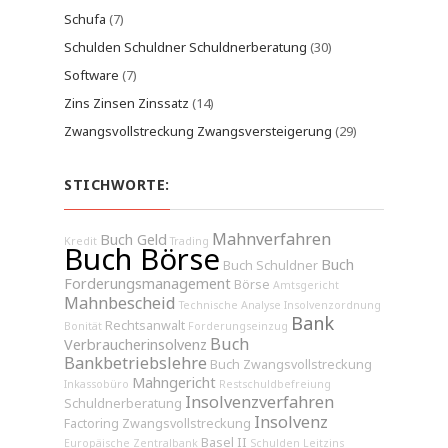
Schufa
(7)
Schulden Schuldner Schuldnerberatung
(30)
Software
(7)
Zins Zinsen Zinssatz
(14)
Zwangsvollstreckung Zwangsversteigerung
(29)
STICHWORTE:
Mahnverfahren
Buch Geld
Kredit
Trading
Buch Börse
Buch
Buch Schuldner
Forderungsmanagement
Börse
Amtsgericht
Mahnbescheid
Technische Analyse
Insolvenzordnung
Bank
Rechtsanwalt
Bonität
Forderungseinzug
Buch
Verbraucherinsolvenz
Bankbetriebslehre
Buch Zwangsvollstreckung
Mahngericht
Inkassobüro
Restschuldbefreiung
Insolvenzverfahren
Schuldnerberatung
Insolvenz
Factoring
Zwangsvollstreckung
Basel II
Europäische Zentralbank
Schulden
Leitzins