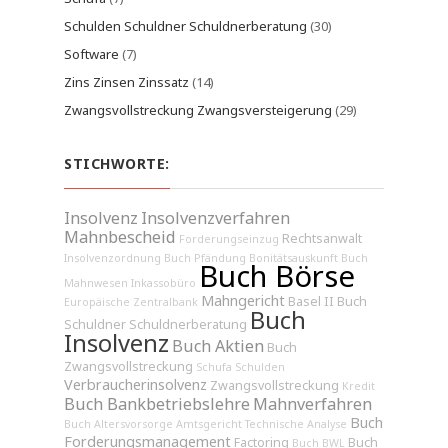
Schulden Schuldner Schuldnerberatung
(30)
Software
(7)
Zins Zinsen Zinssatz
(14)
Zwangsvollstreckung Zwangsversteigerung
(29)
STICHWORTE:
Insolvenz
Insolvenzverfahren
Mahnbescheid
Rechtsanwalt
Forderungseinzug
Insolvenzordnung
Buch Pfändung
Bonitätsauskunft
Buch
Buch Börse
Mahnwesen
Inkassobüro
Mahngericht
Basel II
Buch
Europäische Zentralbank
Buch
Schuldner
Schuldnerberatung
Insolvenz
Buch Aktien
Buch
Zwangsvollstreckung
Schufa
Schulden
Verbraucherinsolvenz
Zwangsvollstreckung
Kredit
Buch Bankbetriebslehre
Mahnverfahren
Buch
Buch Altersvorsorge
Amtsgericht
Technische Analyse
Forderungsmanagement
Factoring
Buch
Buch BWL