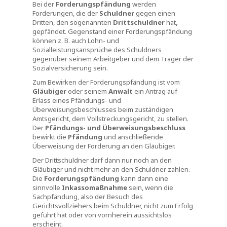
Bei der
Forderungspfändung
werden
Forderungen, die der
Schuldner
gegen einen
Dritten, den sogenannten
Drittschuldner
hat
,
gepfändet. Gegenstand einer Forderungspfändung
können z. B. auch Lohn- und
Sozialleistungsansprüche des Schuldners
gegenüber seinem Arbeitgeber und dem Träger der
Sozialversicherung sein.
Zum Bewirken der Forderungspfändung ist vom
Gläubiger
oder seinem
Anwalt
ein Antrag auf
Erlass eines Pfändungs- und
Überweisungsbeschlusses beim zuständigen
Amtsgericht, dem Vollstreckungsgericht, zu stellen.
Der
Pfändungs- und Überweisungsbeschluss
bewirkt die
Pfändung
und anschließende
Überweisung der Forderung an den Gläubiger.
Der Drittschuldner darf dann nur noch an den
Gläubiger und nicht mehr an den Schuldner zahlen.
Die
Forderungspfändung
kann dann eine
sinnvolle
Inkassomaßnahme
sein, wenn die
Sachpfändung, also der Besuch des
Gerichtsvollziehers beim Schuldner, nicht zum Erfolg
geführt hat oder von vornherein aussichtslos
erscheint.