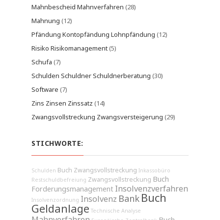
Mahnbescheid Mahnverfahren
(28)
Mahnung
(12)
Pfändung Kontopfändung Lohnpfändung
(12)
Risiko Risikomanagement
(5)
Schufa
(7)
Schulden Schuldner Schuldnerberatung
(30)
Software
(7)
Zins Zinsen Zinssatz
(14)
Zwangsvollstreckung Zwangsversteigerung
(29)
STICHWORTE:
Buch Zwangsvollstreckung
Schulden
Inkassobüro
Buch
Zwangsvollstreckung
Restschuldbefreiung
Insolvenzverfahren
Forderungsmanagement
Buch
Bank
Insolvenz
Insolvenzordnung
Geldanlage
Technische Analyse
Mahnverfahren
Buch