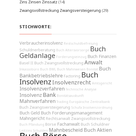
Zins Zinsen Zinssatz
(14)
Zwangsvollstreckung Zwangsversteigerung
(29)
STICHWORTE:
Verbraucherinsolvenz
Restschuldbefreiung
Buch
Schuldnerberatung
Buch Altersvorsorge
Geldanlage
Buch Finanzen
Forderungseinzug
Anwalt
Basel II
Buch Zwangsvollstreckung
Buch
Inkassobüro
Buch BWL
Buch Mahnwesen
Bonität
Buch
Bankbetriebslehre
Factoring
Insolvenz
Insolvenzrecht
Amtsgericht
Insolvenzverfahren
Technische Analyse
Bank
Insolvenz
Bonitätsauskunft
Mahnverfahren
Trading
Europäische Zentralbank
Buch Zwangsversteigerung
Schufa
Insolvenzordnung
Buch Geld
Buch Forderungsmanagement
Mahngericht
Rechtsanwalt
Zwangsvollstreckung
Fachanwalt
Börse
Buch Schuldner
Buch Pfändung
Mahnbescheid
Buch Aktien
Leitzins
Schulden