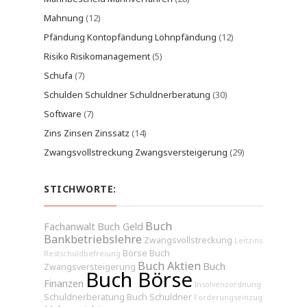
Mahnung
(12)
Pfändung Kontopfändung Lohnpfändung
(12)
Risiko Risikomanagement
(5)
Schufa
(7)
Schulden Schuldner Schuldnerberatung
(30)
Software
(7)
Zins Zinsen Zinssatz
(14)
Zwangsvollstreckung Zwangsversteigerung
(29)
STICHWORTE:
Buch
Fachanwalt
Buch Geld
Bankbetriebslehre
Zwangsvollstreckung
Leitzins
Börse
Buch
Restschuldbefreiung
Buch Aktien
Buch
Zwangsversteigerung
Buch Börse
Finanzen
Insolvenzordnung
Schuldnerberatung
Buch Schuldner
Forderungseinzug