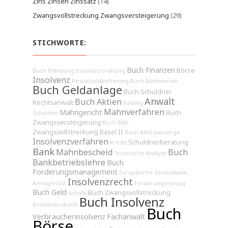
Zins Zinsen Zinssatz
(14)
Zwangsvollstreckung Zwangsversteigerung
(29)
STICHWORTE:
Buch Finanzen
Börse
Buch Pfändung
Insolvenzordnung
Insolvenz
Restschuldbefreiung
Buch Mahnwesen
Buch Geldanlage
Buch Schuldner
Anwalt
Buch Aktien
Rechtsanwalt
Trading
Mahnverfahren
Mahngericht
Buch
Schulden
Zwangsversteigerung
Buch BWL
Zwangsvollstreckung
Basel II
Buch Altersvorsorge
Insolvenzverfahren
Schuldnerberatung
Kredit
Bank
Mahnbescheid
Buch
Technische Analyse
Bankbetriebslehre
Buch
Forderungsmanagement
Europäische Zentralbank
Insolvenzrecht
Amtsgericht
Forderungseinzug
Buch Geld
Buch Zwangsvollstreckung
Schufa
Buch Insolvenz
Bonitätsauskunft
Buch
Verbraucherinsolvenz
Fachanwalt
Börse