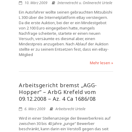
10. März 2009
Internetrecht u. Onlinerecht Urteile
Ein Autofahrer wollte seinen gebrauchten Mitsubishi
L 300 über die Internetplattform eBay versteigern.
Da die erste Auktion, bei der er ein Mindestgebot
von 2.100 Euro eingegeben hatte, mangels
Nachfrage scheiterte, startete er einen neuen
Versuch, versäumte es diesmal aber, einen
Mindestpreis anzugeben. Nach Ablauf der Auktion
stellte er zu seinem Entsetzen fest, dass ein eBay-
Mitglied
Mehr lesen »
Arbeitsgericht bremst „AGG-
Hopper“ – ArbG Krefeld vom
09.12.2008 – Az. 4 Ca 1686/08
6. März 2009
Arbeitsrecht Urteile
Wird in einer Stellenanzeige der Bewerberkreis auf
zwischen 30 bis 40 Jahre „junge“ Bewerber
beschränkt, kann darin ein Verstoß gegen das seit