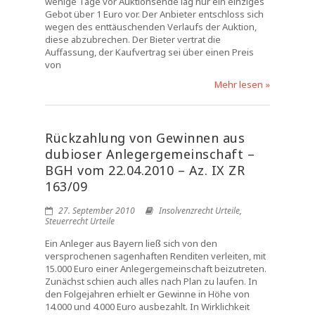
wenige Tage vor Auktionsende lag nur ein einziges
Gebot über 1 Euro vor. Der Anbieter entschloss sich
wegen des enttäuschenden Verlaufs der Auktion,
diese abzubrechen. Der Bieter vertrat die
Auffassung, der Kaufvertrag sei über einen Preis
von
Mehr lesen »
Rückzahlung von Gewinnen aus
dubioser Anlegergemeinschaft –
BGH vom 22.04.2010 – Az. IX ZR
163/09
27. September 2010
Insolvenzrecht Urteile
,
Steuerrecht Urteile
Ein Anleger aus Bayern ließ sich von den
versprochenen sagenhaften Renditen verleiten, mit
15.000 Euro einer Anlegergemeinschaft beizutreten.
Zunächst schien auch alles nach Plan zu laufen. In
den Folgejahren erhielt er Gewinne in Höhe von
14.000 und 4.000 Euro ausbezahlt. In Wirklichkeit