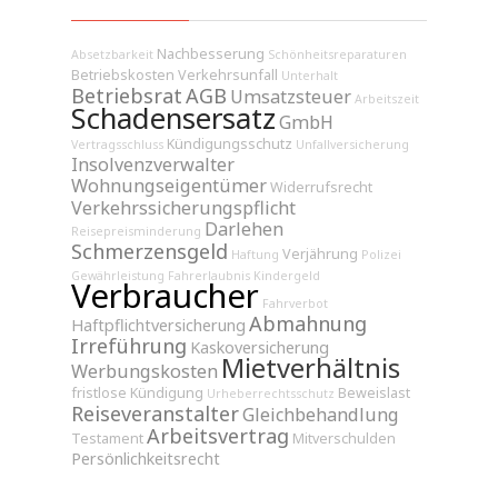
Nachbesserung
Absetzbarkeit
Schönheitsreparaturen
Betriebskosten
Verkehrsunfall
Unterhalt
Betriebsrat
AGB
Umsatzsteuer
Arbeitszeit
Schadensersatz
GmbH
Kündigungsschutz
Vertragsschluss
Unfallversicherung
Insolvenzverwalter
Wohnungseigentümer
Widerrufsrecht
Verkehrssicherungspflicht
Darlehen
Reisepreisminderung
Schmerzensgeld
Verjährung
Haftung
Polizei
Gewährleistung
Fahrerlaubnis
Kindergeld
Verbraucher
Fahrverbot
Abmahnung
Haftpflichtversicherung
Irreführung
Kaskoversicherung
Mietverhältnis
Werbungskosten
fristlose Kündigung
Beweislast
Urheberrechtsschutz
Reiseveranstalter
Gleichbehandlung
Arbeitsvertrag
Testament
Mitverschulden
Persönlichkeitsrecht