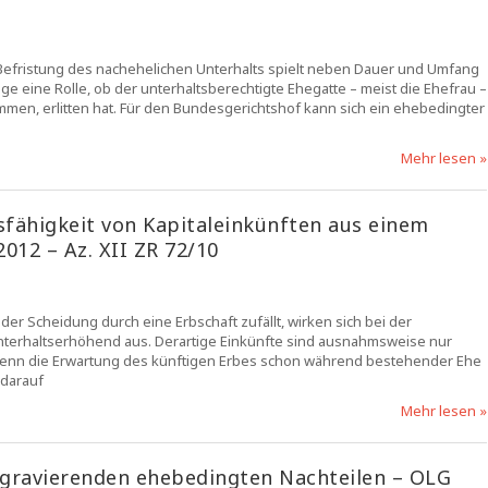
Befristung des nachehelichen Unterhalts spielt neben Dauer und Umfang
 eine Rolle, ob der unterhaltsberechtigte Ehegatte – meist die Ehefrau –
mmen, erlitten hat. Für den Bundesgerichtshof kann sich ein ehebedingter
Mehr lesen »
fähigkeit von Kapitaleinkünften aus einem
12 – Az. XII ZR 72/10
r Scheidung durch eine Erbschaft zufällt, wirken sich bei der
terhaltserhöhend aus. Derartige Einkünfte sind ausnahmsweise nur
enn die Erwartung des künftigen Erbes schon während bestehender Ehe
 darauf
Mehr lesen »
 gravierenden ehebedingten Nachteilen – OLG