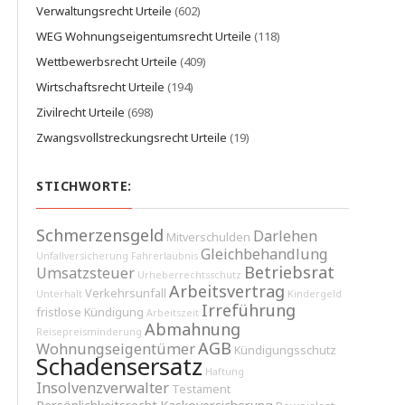
Verwaltungsrecht Urteile
(602)
WEG Wohnungseigentumsrecht Urteile
(118)
Wettbewerbsrecht Urteile
(409)
Wirtschaftsrecht Urteile
(194)
Zivilrecht Urteile
(698)
Zwangsvollstreckungsrecht Urteile
(19)
STICHWORTE:
Schmerzensgeld
Darlehen
Mitverschulden
Gleichbehandlung
Unfallversicherung
Fahrerlaubnis
Betriebsrat
Umsatzsteuer
Urheberrechtsschutz
Arbeitsvertrag
Verkehrsunfall
Unterhalt
Kindergeld
Irreführung
fristlose Kündigung
Arbeitszeit
Abmahnung
Reisepreisminderung
AGB
Wohnungseigentümer
Kündigungsschutz
Schadensersatz
Haftung
Insolvenzverwalter
Testament