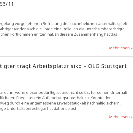
53/11
regelung vorgesehenen Befristung des nachehelichen Unterhalts spielt
ger Kinder auch die Frage eine Rolle, ob die unterhaltsberechtigte
flichen Fortkommen erlitten hat. In diesem Zusammenhang hat das
Mehr lesen »
igter trägt Arbeitsplatzrisiko – OLG Stuttgart
dann, wenn dieser bedürftig ist und nicht selbst für seinen Unterhalt
rftigen Ehegatten ein Aufstockungsunterhalt zu. Konnte der
hinweg durch eine angemessene Erwerbstätigkeit nachhaltig sichern,
ige Unterhaltsberechtigte hat daher selbst
Mehr lesen »