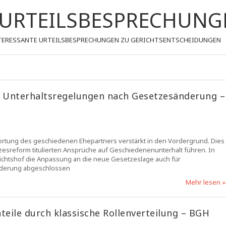
- URTEILSBESPRECHUNG
 INTERESSANTE URTEILSBESPRECHUNGEN ZU GERICHTSENTSCHEIDUNGEN
r Unterhaltsregelungen nach Gesetzesänderung –
twortung des geschiedenen Ehepartners verstärkt in den Vordergrund. Dies
zesreform titulierten Ansprüche auf Geschiedenenunterhalt führen. In
chtshof die Anpassung an die neue Gesetzeslage auch für
änderung abgeschlossen
Mehr lesen »
eile durch klassische Rollenverteilung – BGH