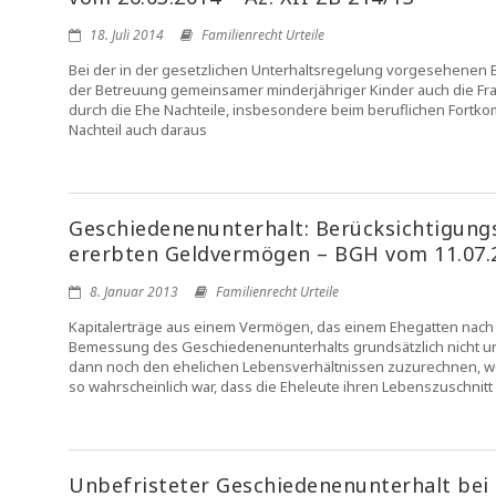
18. Juli 2014
Familienrecht Urteile
Bei der in der gesetzlichen Unterhaltsregelung vorgesehenen 
der Betreuung gemeinsamer minderjähriger Kinder auch die Frage
durch die Ehe Nachteile, insbesondere beim beruflichen Fortko
Nachteil auch daraus
Geschiedenenunterhalt: Berücksichtigungs
ererbten Geldvermögen – BGH vom 11.07.20
8. Januar 2013
Familienrecht Urteile
Kapitalerträge aus einem Vermögen, das einem Ehegatten nach de
Bemessung des Geschiedenenunterhalts grundsätzlich nicht un
dann noch den ehelichen Lebensverhältnissen zuzurechnen, w
so wahrscheinlich war, dass die Eheleute ihren Lebenszuschnitt
Unbefristeter Geschiedenenunterhalt bei