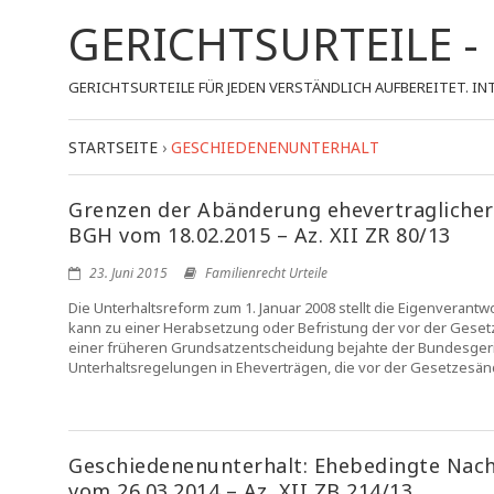
GERICHTSURTEILE 
GERICHTSURTEILE FÜR JEDEN VERSTÄNDLICH AUFBEREITET.
STARTSEITE
›
GESCHIEDENENUNTERHALT
Grenzen der Abänderung ehevertragliche
BGH vom 18.02.2015 – Az. XII ZR 80/13
23. Juni 2015
Familienrecht Urteile
Die Unterhaltsreform zum 1. Januar 2008 stellt die Eigenveran
kann zu einer Herabsetzung oder Befristung der vor der Geset
einer früheren Grundsatzentscheidung bejahte der Bundesgeri
Unterhaltsregelungen in Eheverträgen, die vor der Gesetzes
Geschiedenenunterhalt: Ehebedingte Nacht
vom 26.03.2014 – Az. XII ZB 214/13