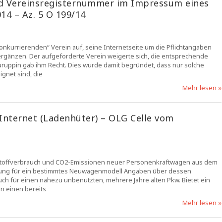
nd Vereinsregisternummer im Impressum eines
14 – Az. 5 O 199/14
„konkurrierenden“ Verein auf, seine Internetseite um die Pflichtangaben
rgänzen. Der aufgeforderte Verein weigerte sich, die entsprechende
uruppin gab ihm Recht. Dies wurde damit begründet, dass nur solche
gnet sind, die
Mehr lesen »
nternet (Ladenhüter) – OLG Celle vom
stoffverbrauch und CO2-Emissionen neuer Personenkraftwagen aus dem
erbung für ein bestimmtes Neuwagenmodell Angaben über dessen
uch für einen nahezu unbenutzten, mehrere Jahre alten Pkw. Bietet ein
n einen bereits
Mehr lesen »