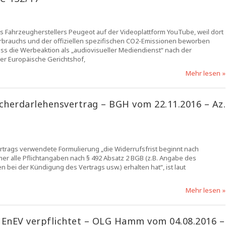
s Fahrzeugherstellers Peugeot auf der Videoplattform YouTube, weil dort
erbrauchs und der offiziellen spezifischen CO2-Emissionen beworben
ss die Werbeaktion als „audiovisueller Mediendienst“ nach der
Der Europäische Gerichtshof,
Mehr lesen »
cherdarlehensvertrag – BGH vom 22.11.2016 – Az.
rtrags verwendete Formulierung „die Widerrufsfrist beginnt nach
r alle Pflichtangaben nach § 492 Absatz 2 BGB (z.B. Angabe des
bei der Kündigung des Vertrags usw.) erhalten hat“, ist laut
Mehr lesen »
EnEV verpflichtet – OLG Hamm vom 04.08.2016 –