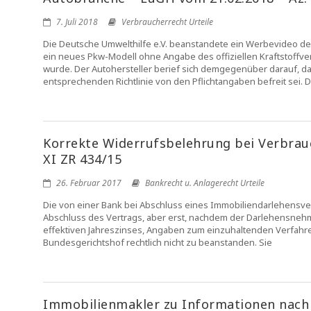
7. Juli 2018
Verbraucherrecht Urteile
Die Deutsche Umwelthilfe e.V. beanstandete ein Werbevideo de
ein neues Pkw-Modell ohne Angabe des offiziellen Kraftstoffv
wurde. Der Autohersteller berief sich demgegenüber darauf, da
entsprechenden Richtlinie von den Pflichtangaben befreit sei. 
Korrekte Widerrufsbelehrung bei Verbrau
XI ZR 434/15
26. Februar 2017
Bankrecht u. Anlagerecht Urteile
Die von einer Bank bei Abschluss eines Immobiliendarlehensve
Abschluss des Vertrags, aber erst, nachdem der Darlehensnehme
effektiven Jahreszinses, Angaben zum einzuhaltenden Verfahren 
Bundesgerichtshof rechtlich nicht zu beanstanden. Sie
Immobilienmakler zu Informationen nach 