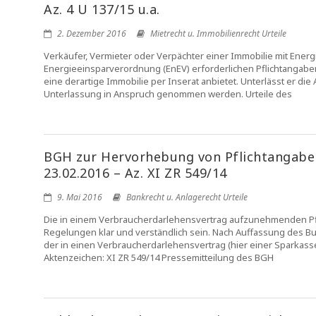
Az. 4 U 137/15 u.a.
2. Dezember 2016
Mietrecht u. Immobilienrecht Urteile
Verkäufer, Vermieter oder Verpächter einer Immobilie mit Energ
Energieeinsparverordnung (EnEV) erforderlichen Pflichtangaben z
eine derartige Immobilie per Inserat anbietet. Unterlässt er d
Unterlassung in Anspruch genommen werden. Urteile des
BGH zur Hervorhebung von Pflichtangabe
23.02.2016 – Az. XI ZR 549/14
9. Mai 2016
Bankrecht u. Anlagerecht Urteile
Die in einem Verbraucherdarlehensvertrag aufzunehmenden Pf
Regelungen klar und verständlich sein. Nach Auffassung des 
der in einen Verbraucherdarlehensvertrag (hier einer Sparka
Aktenzeichen: XI ZR 549/14 Pressemitteilung des BGH