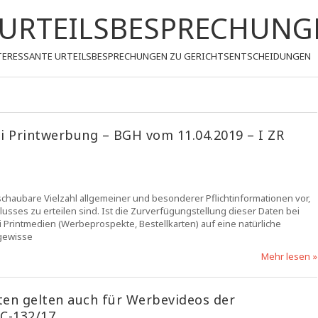
- URTEILSBESPRECHUNG
 INTERESSANTE URTEILSBESPRECHUNGEN ZU GERICHTSENTSCHEIDUNGEN
 Printwerbung – BGH vom 11.04.2019 – I ZR
chaubare Vielzahl allgemeiner und besonderer Pflichtinformationen vor,
usses zu erteilen sind. Ist die Zurverfügungstellung dieser Daten bei
 Printmedien (Werbeprospekte, Bestellkarten) auf eine natürliche
gewisse
Mehr lesen »
ten gelten auch für Werbevideos der
 C-132/17