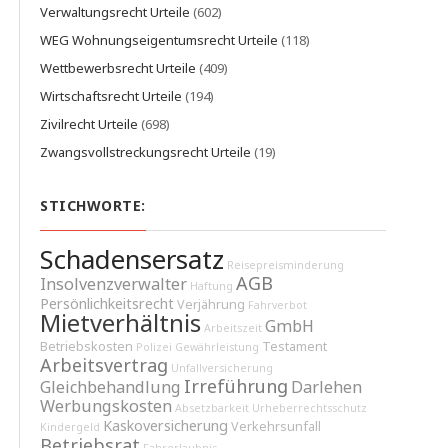
Verwaltungsrecht Urteile
(602)
WEG Wohnungseigentumsrecht Urteile
(118)
Wettbewerbsrecht Urteile
(409)
Wirtschaftsrecht Urteile
(194)
Zivilrecht Urteile
(698)
Zwangsvollstreckungsrecht Urteile
(19)
STICHWORTE:
Schadensersatz
Reisepreisminderung
AGB
Insolvenzverwalter
Haftung
Persönlichkeitsrecht
Verjährung
Fahrverbot
Mietverhältnis
GmbH
Arbeitszeit
Betriebskosten
Testament
Polizei
Gewährleistung
Arbeitsvertrag
Unfallversicherung
Irreführung
Gleichbehandlung
Darlehen
Werbungskosten
Absetzbarkeit
Urheberrechtsschutz
Kaskoversicherung
Verkehrsunfall
Kindergeld
Betriebsrat