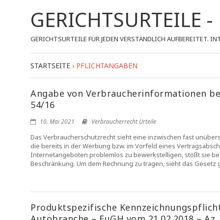
GERICHTSURTEILE 
GERICHTSURTEILE FÜR JEDEN VERSTÄNDLICH AUFBEREITET.
STARTSEITE
›
PFLICHTANGABEN
Angabe von Verbraucherinformationen bei
54/16
10. Mai 2021
Verbraucherrecht Urteile
Das Verbraucherschutzrecht sieht eine inzwischen fast unübers
die bereits in der Werbung bzw. im Vorfeld eines Vertragsabschl
Internetangeboten problemlos zu bewerkstelligen, stößt sie bei
Beschränkung. Um dem Rechnung zu tragen, sieht das Gesetz 
Produktspezifische Kennzeichnungspflich
Autobranche – EuGH vom 21.02.2018 – Az.