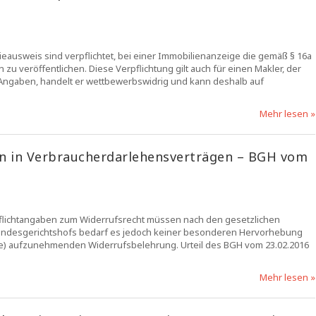
ieausweis sind verpflichtet, bei einer Immobilienanzeige die gemäß § 16a
u veröffentlichen. Diese Verpflichtung gilt auch für einen Makler, der
ie Angaben, handelt er wettbewerbswidrig und kann deshalb auf
Mehr lesen »
n in Verbraucherdarlehensverträgen – BGH vom
lichtangaben zum Widerrufsrecht müssen nach den gesetzlichen
Bundesgerichtshofs bedarf es jedoch keiner besonderen Hervorhebung
sse) aufzunehmenden Widerrufsbelehrung. Urteil des BGH vom 23.02.2016
Mehr lesen »