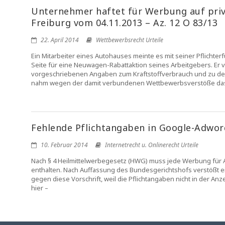
Unternehmer haftet für Werbung auf priva
Freiburg vom 04.11.2013 – Az. 12 O 83/13
22. April 2014
Wettbewerbsrecht Urteile
Ein Mitarbeiter eines Autohauses meinte es mit seiner Pflichte
Seite für eine Neuwagen-Rabattaktion seines Arbeitgebers. Er 
vorgeschriebenen Angaben zum Kraftstoffverbrauch und zu de
nahm wegen der damit verbundenen Wettbewerbsverstöße das
Fehlende Pflichtangaben in Google-Adword
10. Februar 2014
Internetrecht u. Onlinerecht Urteile
Nach § 4 Heilmittelwerbegesetz (HWG) muss jede Werbung für A
enthalten. Nach Auffassung des Bundesgerichtshofs verstößt ei
gegen diese Vorschrift, weil die Pflichtangaben nicht in der An
hier –