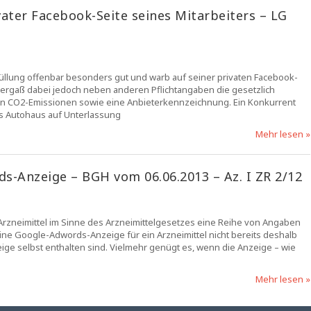
ter Facebook-Seite seines Mitarbeiters – LG
rfüllung offenbar besonders gut und warb auf seiner privaten Facebook-
vergaß dabei jedoch neben anderen Pflichtangaben die gesetzlich
n CO2-Emissionen sowie eine Anbieterkennzeichnung. Ein Konkurrent
 Autohaus auf Unterlassung
Mehr lesen »
s-Anzeige – BGH vom 06.06.2013 – Az. I ZR 2/12
rzneimittel im Sinne des Arzneimittelgesetzes eine Reihe von Angaben
ne Google-Adwords-Anzeige für ein Arzneimittel nicht bereits deshalb
zeige selbst enthalten sind. Vielmehr genügt es, wenn die Anzeige – wie
Mehr lesen »