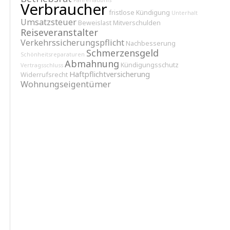
Fahrerlaubnis
Verbraucher
fristlose Kündigung
Unterhalt
Umsatzsteuer
Beweislast
Mitverschulden
Reiseveranstalter
Verkehrssicherungspflicht
Nachbesserung
Schmerzensgeld
Schönheitsreparaturen
Abmahnung
Kündigungsschutz
Vertragsschluss
Haftpflichtversicherung
Widerrufsrecht
Wohnungseigentümer