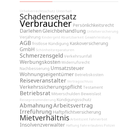
Urheberrechtsschutz
Unterhalt
Schadensersatz
Verbraucher
Persönlichkeitsrecht
Darlehen
Gleichbehandlung
Unfallversicherung
Verjährung
Kindergeld
Absetzbarkeit
Gewährleistung
AGB
Kaskoversicherung
fristlose Kündigung
GmbH
Schönheitsreparaturen
Schmerzensgeld
Verkehrsunfall
Werbungskosten
Widerrufsrecht
Umsatzsteuer
Nachbesserung
Wohnungseigentümer
Betriebskosten
Reiseveranstalter
Vertragsschluss
Verkehrssicherungspflicht
Testament
Betriebsrat
Mitverschulden
Beweislast
Kündigungsschutz
Reisepreisminderung
Abmahnung
Arbeitsvertrag
Irreführung
Haftpflichtversicherung
Mietverhältnis
Arbeitszeit
Fahrverbot
Insolvenzverwalter
Haftung
Fahrerlaubnis
Polizei