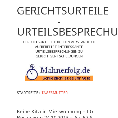
GERICHTSURTEILE
-
URTEILSBESPRECH
GERICHTSURTEILE FÜR JEDEN VERSTÄNDLICH
AUFBEREITET. INTERESSANTE
URTEILSBESPRECHUNGEN ZU
GERICHTSENTSCHEIDUNGEN
STARTSEITE
›
TAGESMUTTER
Keine Kita in Mietwohnung – LG
Berlin vom 24.10.2013 – Az. 67 S