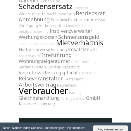
Darlehen
Verjährung
Schadensersatz
Unterhalt
Betriebsrat
Widerrufsrecht
Nachbesserung
Abmahnung
Persönlichkeitsrecht
fristlose
Kündigung
Verkehrsunfall
Kindergeld
Insolvenzverwalter
Unfallversicherung
Schmerzensgeld
Werbungskosten
Mietverhältnis
Schönheitsreparaturen
Umsatzsteuer
Haftpflichtversicherung
Irreführung
Absetzbarkeit
Wohnungseigentümer
Gewährleistung
Betriebskosten
Kündigungsschutz
Verkehrssicherungspflicht
Arbeitszeit
Reiseveranstalter
Testament
Arbeitsvertrag
Beweislast
Verbraucher
Haftung
Gleichbehandlung
GmbH
Vertragsschluss
Kaskoversicherung
Diese Website nutzt Cookies, um bestmögliche Funktionalität
Ok, einverstanden