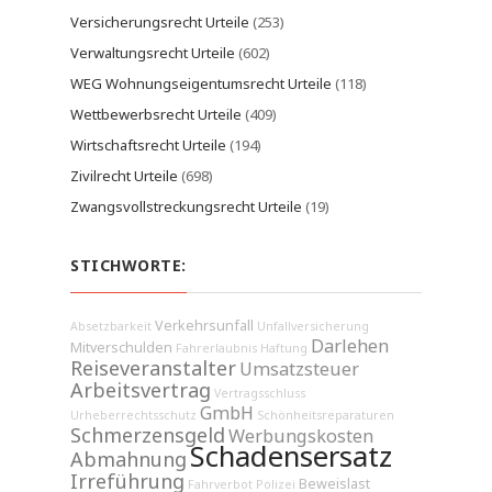
Versicherungsrecht Urteile
(253)
Verwaltungsrecht Urteile
(602)
WEG Wohnungseigentumsrecht Urteile
(118)
Wettbewerbsrecht Urteile
(409)
Wirtschaftsrecht Urteile
(194)
Zivilrecht Urteile
(698)
Zwangsvollstreckungsrecht Urteile
(19)
STICHWORTE:
Verkehrsunfall
Absetzbarkeit
Unfallversicherung
Darlehen
Mitverschulden
Fahrerlaubnis
Haftung
Reiseveranstalter
Umsatzsteuer
Arbeitsvertrag
Vertragsschluss
GmbH
Urheberrechtsschutz
Schönheitsreparaturen
Schmerzensgeld
Werbungskosten
Schadensersatz
Abmahnung
Irreführung
Beweislast
Fahrverbot
Polizei