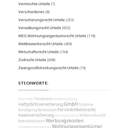
Vermischte Urteile
(7)
Verschiedenes
(8)
Versicherungsrecht Urteile
(253)
Verwaltungsrecht Urteile
(602)
WEG Wohnungseigentumsrecht Urteile
(118)
Wettbewerbsrecht Urteile
(409)
Wirtschaftsrecht Urteile
(194)
Zivilrecht Urteile
(698)
Zwangsvollstreckungsrecht Urteile
(19)
STICHWORTE:
Testament
Unterhalt
Gewährleistung
GmbH
Haftpflichtversicherung
fristlose
Persönlichkeitsrecht
Kündigung
Beweislast
Kaskoversicherung
Widerrufsrecht
Vertragsschluss
Werbungskosten
Betriebskosten
Wohnungseigentümer
Urheberrechtsschutz