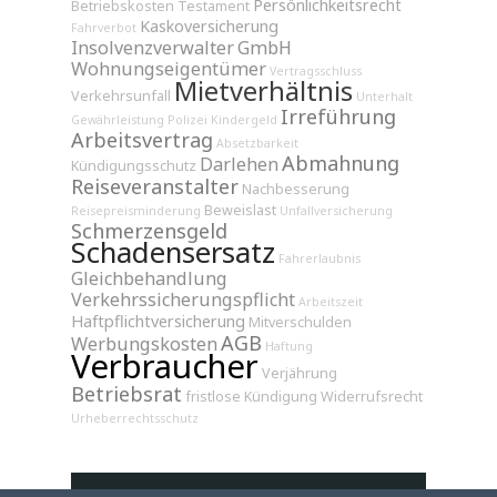
Persönlichkeitsrecht
Betriebskosten
Testament
Kaskoversicherung
Fahrverbot
Insolvenzverwalter
GmbH
Wohnungseigentümer
Vertragsschluss
Mietverhältnis
Verkehrsunfall
Unterhalt
Irreführung
Gewährleistung
Polizei
Kindergeld
Arbeitsvertrag
Absetzbarkeit
Abmahnung
Darlehen
Kündigungsschutz
Reiseveranstalter
Nachbesserung
Beweislast
Reisepreisminderung
Unfallversicherung
Schmerzensgeld
Schadensersatz
Fahrerlaubnis
Gleichbehandlung
Verkehrssicherungspflicht
Arbeitszeit
Haftpflichtversicherung
Mitverschulden
AGB
Werbungskosten
Haftung
Verbraucher
Verjährung
Betriebsrat
fristlose Kündigung
Widerrufsrecht
Urheberrechtsschutz