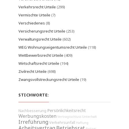
Verkehrsrecht Urteile
(299)
Vermischte Urteile
(7)
Verschiedenes
(8)
Versicherungsrecht Urteile
(253)
Verwaltungsrecht Urteile
(602)
WEG Wohnungseigentumsrecht Urteile
(118)
Wettbewerbsrecht Urteile
(409)
Wirtschaftsrecht Urteile
(194)
Zivilrecht Urteile
(698)
Zwangsvollstreckungsrecht Urteile
(19)
STICHWORTE:
Persönlichkeitsrecht
Nachbesserung
Werbungskosten
Vertragsschluss
Unterhalt
Irreführung
Verkehrsunfall
Haftung
Arbeitsvertrag
Betriebsrat
Polizei